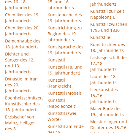
des 16.-18.
15. und 16.
Jahrhunderts
Jahrhunderts
Jahrhunderts
Kunststil zur Zeit
Chemiker des 19.
Kunstepoche des
Napoleons I.
Jahrhunderts
19. Jahrhunderts
Kunststil zwischen
Chemiker des 20.
Kunstrichtung zu
1795 und 1830
Jahrhunderts
Beginn des 19.
Kunststile
Jahrhunderts
Damenhaube des
Kunsttischler des
18. Jahrhunderts
Kunstsprache des
18. Jahrhunderts
19. Jahrhunderts
Dichter und
Lastsegelschiff des
Sänger des 12.
Kunststil
17./18.
und 13.
Kunststil (18. und
Jahrhunderts
Jahrhunderts
19. Jahrhundert)
Laute des 18.
Dynastie im Iran
Kunststil
Jahrhunderts
des 20.
(Frankreich)
Liedkunst des
Jahrhunderts
Kunststil (Möbel)
15./16.
Ebenholzschnitzer,
Kunststil
Jahrhunderts
Kunsttischler des
(Napoleonzeit)
Maler Ende des
18. Jahrhunderts
Kunststil (zwei
19. Jahrhunderts
Erzbischof von
Worte)
Meistersinger und
Mainz, Heiliger
Kunststil am Ende
Dichter des 15./16.
des 8.
des 19.