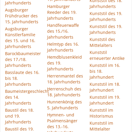
Kunststil des 18.
Jahrhunderts
Hamburger
Jahrhunderts
Augsburger
Reeder des 19.
Kunststil des 19.
Frühdrucker des
Jahrhunderts
Jahrhunderts
15. Jahrhunderts
Handfeuerwaffe
Kunststil des 19.
Augsburger
des 15./16.
Jahrhunderts
Künstlerfamilie
Jahrhunderts
Kunststil des
des 15. und 16.
Helmtyp des 16.
Mittelalters
Jahrhunderts
Jahrhunderts
Kunststil
Barockbaumeister
Hemdblusenkleid
erneuerter Antike
des 17./18.
des 19.
Jahrhunderts
Kunststil im 16.
Jahrhunderts
bis 18.
Basslaute des 16.
Herrenmantel des
Jahrhundert
bis 18.
18. Jahrhunderts
Jahrhunderts
Kunststil im 18.
Herrenschuh des
Jahrhundert
Baumeistergeschlecht
18. Jahrhunderts
des 14.
Kunststil im 19.
Hunnenkönig des
Jahrhunderts
Jahrhundert
5. Jahrhunderts
Baustil des 18.
Kunststil im
Hymnen- und
und 19.
Historismus
Psalmensänger
Jahrhunderts
Kunststil im
des 13.-16.
Baustil des 19.
Mittelalter