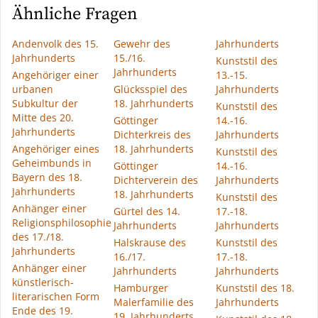
Ähnliche Fragen
Andenvolk des 15.
Gewehr des
Jahrhunderts
Jahrhunderts
15./16.
Kunststil des
Jahrhunderts
Angehöriger einer
13.-15.
urbanen
Glücksspiel des
Jahrhunderts
Subkultur der
18. Jahrhunderts
Kunststil des
Mitte des 20.
Göttinger
14.-16.
Jahrhunderts
Dichterkreis des
Jahrhunderts
Angehöriger eines
18. Jahrhunderts
Kunststil des
Geheimbunds in
Göttinger
14.-16.
Bayern des 18.
Dichterverein des
Jahrhunderts
Jahrhunderts
18. Jahrhunderts
Kunststil des
Anhänger einer
Gürtel des 14.
17.-18.
Religionsphilosophie
Jahrhunderts
Jahrhunderts
des 17./18.
Halskrause des
Kunststil des
Jahrhunderts
16./17.
17.-18.
Anhänger einer
Jahrhunderts
Jahrhunderts
künstlerisch-
Hamburger
Kunststil des 18.
literarischen Form
Malerfamilie des
Jahrhunderts
Ende des 19.
19. Jahrhunderts