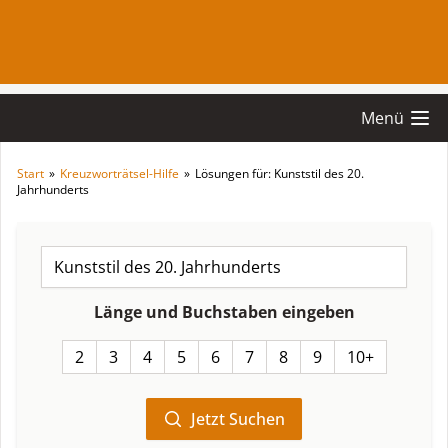
Menü
Start
»
Kreuzworträtsel-Hilfe
»
Lösungen für: Kunststil des 20.
Jahrhunderts
Länge und Buchstaben eingeben
2
3
4
5
6
7
8
9
10+
Jetzt Suchen