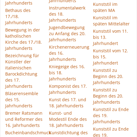
Jahrhunderts
Jahrhunderts
Kunststil im
Instrumentalwerk
Bethaus des
späten MA
des 18.
17./18.
Kunststil im
Jahrhunderts
Jahrhunderts
späten Mittelalter
Jugendbewegung
Bewegung in der
Kunststil vom 11.
zu Anfang des 20.
katholischen
bis 13.
Jahrhunderts
Kirche des 17./18.
Jahrhundert
Kirchenerneuerung
Jahrhunderts
Kunststil vom 12.
des 16.
Bezeichnung für
bis 15.
Jahrhunderts
Künstler der
Jahrhundert
Kniegeige des 16.
italienischen
Kunststil zu
bis 18.
Barockdichtung
Beginn des 20.
Jahrhunderts
des 17.
Jahrhunderts
Jahrhunderts
Komponist des 17.
Kunststil zu
Jahrhunderts
Bläserensemble
Beginn des 20.
des 15.
Kunst des 17. und
Jahrhunderts
Jahrhunderts
18. Jahrhunderts
Kunststil zu Ende
Bremer Ratsmann
Kunst- und
des 19.
und Reformer des
Modestil Ende des
Jahrhunderts
16. Jahrhunderts
18. Jahrhunderts
Kunststil zu Ende
Bucheinbandschmuck
Kunstdichtung des
des 19.