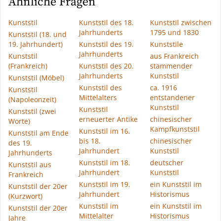
Ähnliche Fragen
Kunststil
Kunststil des 18.
Kunststil zwischen
Jahrhunderts
1795 und 1830
Kunststil (18. und
19. Jahrhundert)
Kunststil des 19.
Kunststile
Jahrhunderts
Kunststil
aus Frankreich
(Frankreich)
Kunststil des 20.
stammender
Jahrhunderts
Kunststil
Kunststil (Möbel)
Kunststil des
ca. 1916
Kunststil
Mittelalters
entstandener
(Napoleonzeit)
Kunststil
Kunststil
Kunststil (zwei
erneuerter Antike
chinesischer
Worte)
Kampfkunststil
Kunststil im 16.
Kunststil am Ende
bis 18.
chinesischer
des 19.
Jahrhundert
Kunststil
Jahrhunderts
Kunststil im 18.
deutscher
Kunststil aus
Jahrhundert
Kunststil
Frankreich
Kunststil im 19.
ein Kunststil im
Kunststil der 20er
Jahrhundert
Historismus
(Kurzwort)
Kunststil im
ein Kunststil im
Kunststil der 20er
Mittelalter
Historismus
Jahre