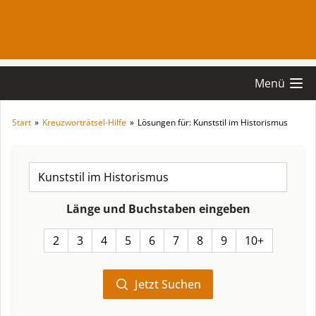
Menü
Start
»
Kreuzworträtsel-Hilfe
»
Lösungen für: Kunststil im Historismus
Länge und Buchstaben eingeben
2
3
4
5
6
7
8
9
10+
Jetzt Suchen