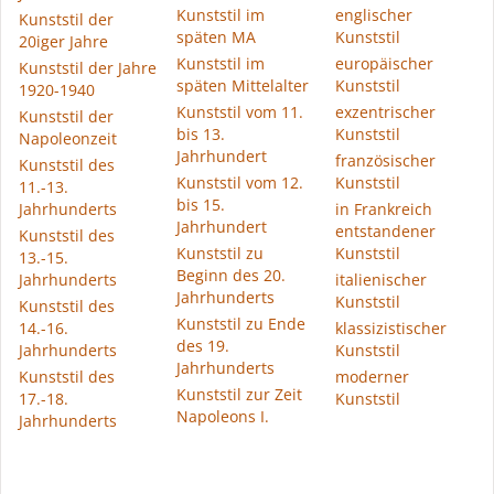
Kunststil im
englischer
Kunststil der
späten MA
Kunststil
20iger Jahre
Kunststil im
europäischer
Kunststil der Jahre
späten Mittelalter
Kunststil
1920-1940
Kunststil vom 11.
exzentrischer
Kunststil der
bis 13.
Kunststil
Napoleonzeit
Jahrhundert
französischer
Kunststil des
Kunststil vom 12.
Kunststil
11.-13.
bis 15.
Jahrhunderts
in Frankreich
Jahrhundert
entstandener
Kunststil des
Kunststil zu
Kunststil
13.-15.
Beginn des 20.
Jahrhunderts
italienischer
Jahrhunderts
Kunststil
Kunststil des
Kunststil zu Ende
14.-16.
klassizistischer
des 19.
Jahrhunderts
Kunststil
Jahrhunderts
Kunststil des
moderner
Kunststil zur Zeit
17.-18.
Kunststil
Napoleons I.
Jahrhunderts