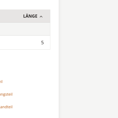
LÄNGE
5
il
ungsteil
andteil