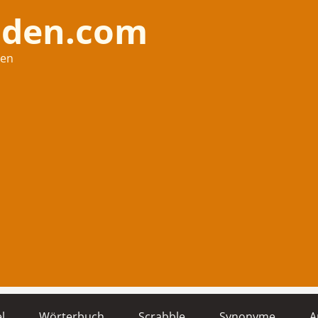
nden.com
hen
l
Wörterbuch
Scrabble
Synonyme
A