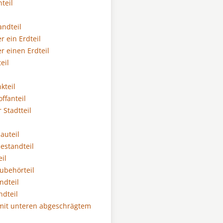
teil
andteil
r ein Erdteil
r einen Erdteil
eil
kteil
ffanteil
 Stadtteil
auteil
estandteil
il
ubehörteil
ndteil
dteil
mit unteren abgeschrägtem