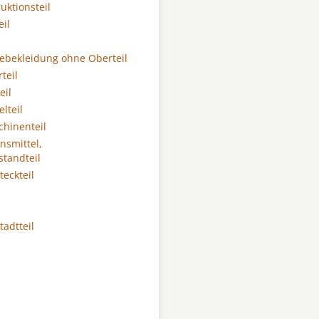
uktionsteil
eil
bekleidung ohne Oberteil
teil
il
lteil
hinenteil
nsmittel,
standteil
teckteil
tadtteil