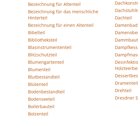
Dachkonstr
Bezeichnung für Altenteil
Dachstuhlt
Bezeichnung für das menschliche
Hinterteil
Dachteil
Bezeichnung für einen Altenteil
Damenbade
Bibelteil
Damenober
Bibliotheksteil
Dammbaute
Blasinstrumententeil
Dampfkesse
Blitzschutzteil
Dampfmasc
Blumengartenteil
Desinfektio
Holzteerbe
Blumenteil
Dessertbes
Blutbestandteil
Dramenteil
Blütenteil
Drehteil
Bodenbestandteil
Dresdner S
Bodenseeteil
Boilerbauteil
Bolzenteil