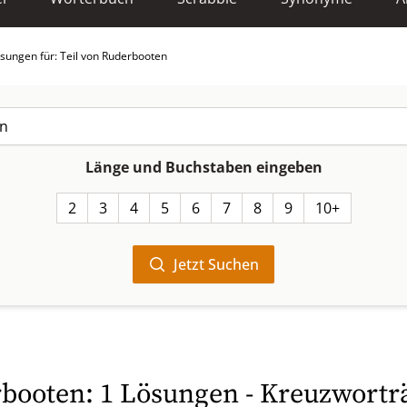
sungen für: Teil von Ruderbooten
Länge und Buchstaben eingeben
2
3
4
5
6
7
8
9
10+
Jetzt Suchen
rbooten: 1 Lösungen - Kreuzworträ