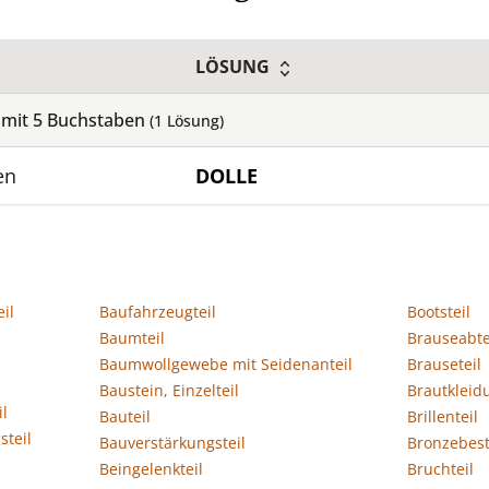
LÖSUNG
 mit
5
Buchstaben
(
1
Lösung)
en
DOLLE
il
Baufahrzeugteil
Bootsteil
Baumteil
Brauseabte
Baumwollgewebe mit Seidenanteil
Brauseteil
Baustein, Einzelteil
Brautkleid
il
Bauteil
Brillenteil
steil
Bauverstärkungsteil
Bronzebest
Beingelenkteil
Bruchteil