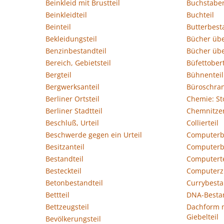
Beinkleid mit Brustteil
Buchstaben
Beinkleidteil
Buchteil
Beinteil
Butterbest
Bekleidungsteil
Bücher übe
Benzinbestandteil
Bücher übe
Bereich, Gebietsteil
Büfettobert
Bergteil
Bühnenteil
Bergwerksanteil
Büroschran
Berliner Ortsteil
Chemie: Sto
Berliner Stadtteil
Chemnitzer
Beschluß, Urteil
Collierteil
Beschwerde gegen ein Urteil
Computerb
Besitzanteil
Computerb
Bestandteil
Computerte
Besteckteil
Computerz
Betonbestandteil
Currybesta
Bettteil
DNA-Bestan
Bettzeugsteil
Dachform 
Giebelteil
Bevölkerungsteil