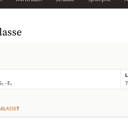
lasse
L
S
- E
7
1
1
ABLASSE
T