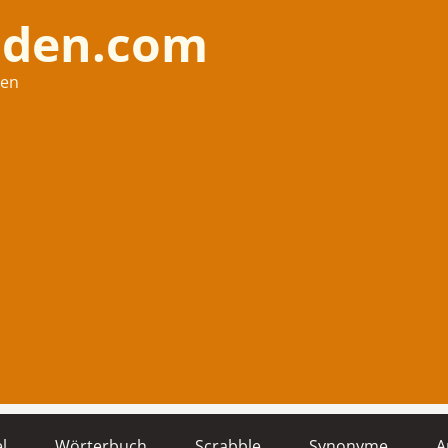
nden.com
hen
l
Wörterbuch
Scrabble
Synonyme
A