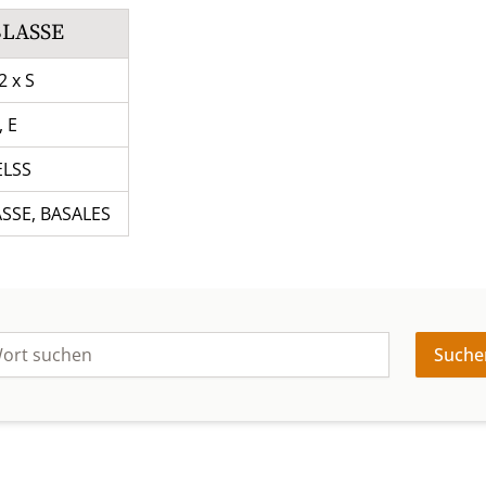
LASSE
 2 x S
, E
ELSS
ASSE
,
BASALES
Suche