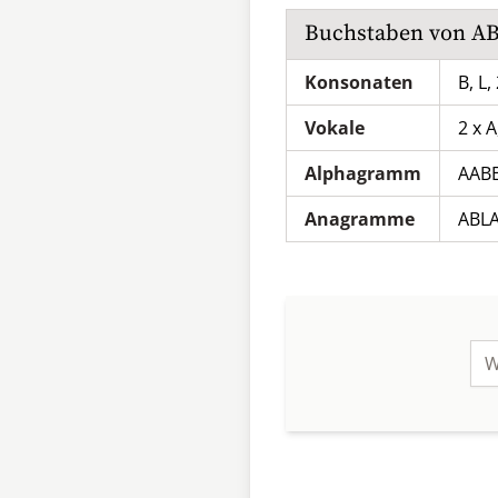
Buchstaben von
AB
Konsonaten
B, L,
Vokale
2 x A
Alphagramm
AAB
Anagramme
ABL