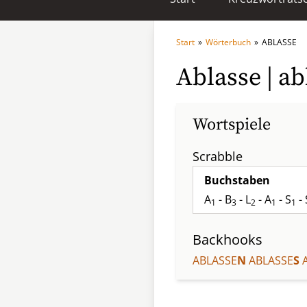
Start
»
Wörterbuch
»
ABLASSE
Ablasse | ab
Wortspiele
Scrabble
Buchstaben
A
- B
- L
- A
- S
- 
1
3
2
1
1
Backhooks
ABLASSE
N
ABLASSE
S