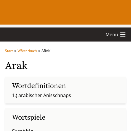
Menü
Start
»
Wörterbuch
»
ARAK
Arak
Wortdefinitionen
1.) arabischer Anisschnaps
Wortspiele