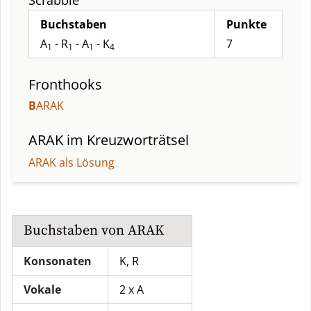
Scrabble
Buchstaben
Punkte
A
- R
- A
- K
7
1
1
1
4
Fronthooks
B
ARAK
ARAK
im Kreuzworträtsel
ARAK als Lösung
Buchstaben von
ARAK
Konsonaten
K, R
Vokale
2 x A