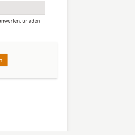
anwerfen
,
urladen
n