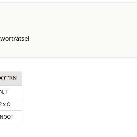
worträtsel
OOTEN
 N, T
 2 x O
ENOOT