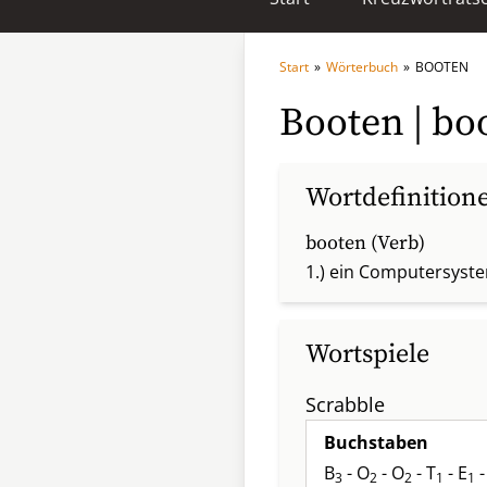
Start
»
Wörterbuch
»
BOOTEN
Booten | bo
Wortdefinition
booten (Verb)
1.) ein Computersyst
Wortspiele
Scrabble
Buchstaben
B
- O
- O
- T
- E
-
3
2
2
1
1