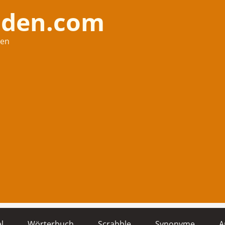
nden.com
hen
l
Wörterbuch
Scrabble
Synonyme
A