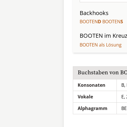
Backhooks
BOOTEN
D
BOOTEN
S
BOOTEN
im Kreuz
BOOTEN als Lösung
Buchstaben von
B
Konsonaten
B,
Vokale
E,
Alphagramm
B