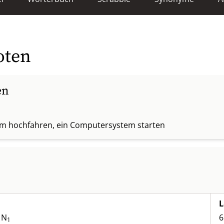
oten
en
em hochfahren, ein Computersystem starten
L
 N
6
1