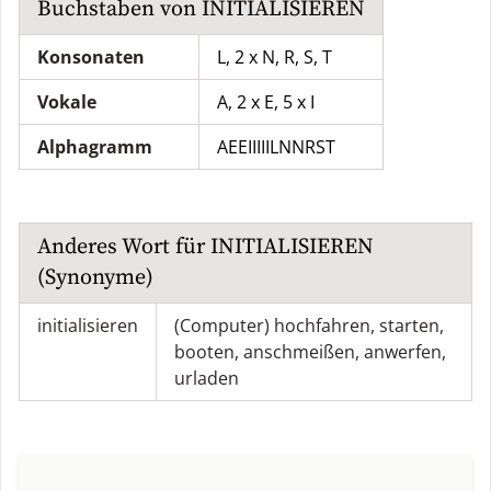
Buchstaben von
INITIALISIEREN
Konsonaten
L, 2 x N, R, S, T
Vokale
A, 2 x E, 5 x I
Alphagramm
AEEIIIIILNNRST
Anderes Wort für
INITIALISIEREN
(Synonyme)
initialisieren
(Computer) hochfahren
,
starten
,
booten
,
anschmeißen
,
anwerfen
,
urladen