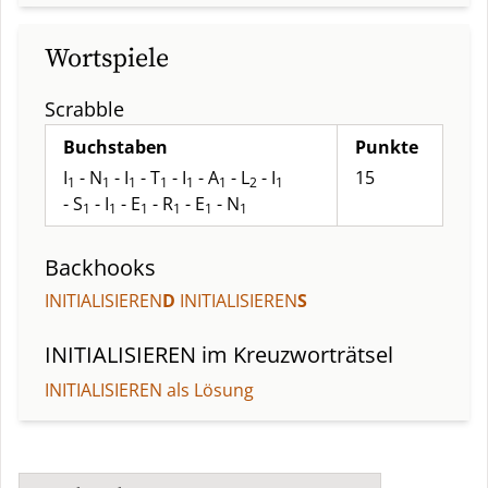
Wortspiele
Scrabble
Buchstaben
Punkte
I
- N
- I
- T
- I
- A
- L
- I
15
1
1
1
1
1
1
2
1
- S
- I
- E
- R
- E
- N
1
1
1
1
1
1
Backhooks
INITIALISIEREN
D
INITIALISIEREN
S
INITIALISIEREN
im Kreuzworträtsel
INITIALISIEREN als Lösung