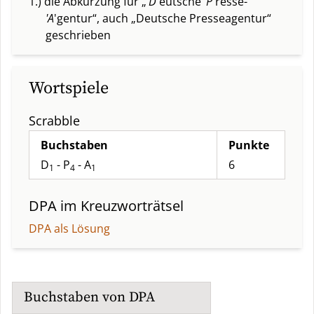
1.) die Abkürzung für „
'D
'eutsche
'P
'resse-
'A
'gentur“, auch „Deutsche Presseagentur“
geschrieben
Wortspiele
Scrabble
Buchstaben
Punkte
D
- P
- A
6
1
4
1
DPA
im Kreuzworträtsel
DPA als Lösung
Buchstaben von
DPA