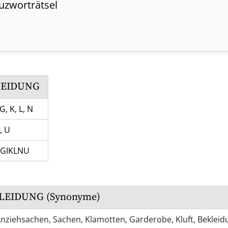
uzworträtsel
LEIDUNG
G, K, L, N
I, U
GIKLNU
LEIDUNG
(Synonyme)
nziehsachen
,
Sachen
,
Klamotten
,
Garderobe
,
Kluft
,
Bekleid