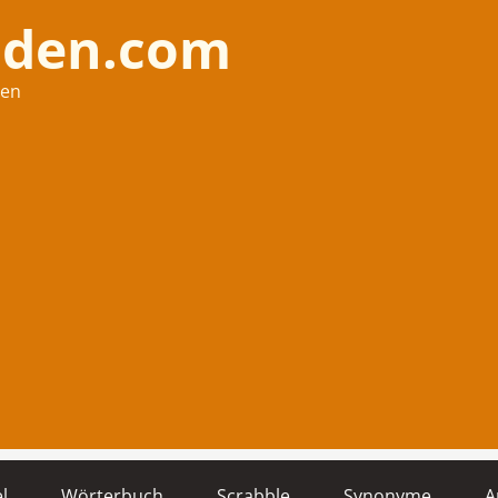
nden.com
hen
l
Wörterbuch
Scrabble
Synonyme
A