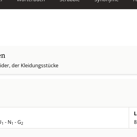
en
eider, der Kleidungsstücke
L
U
- N
- G
8
1
1
2