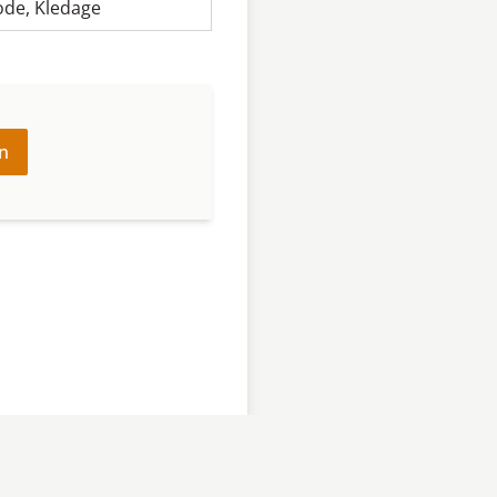
ode
,
Kledage
n