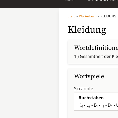
Start
»
Wörterbuch
»
KLEIDUNG
Kleidung
Wortdefinition
1.) Gesamtheit der Kl
Wortspiele
Scrabble
Buchstaben
K
- L
- E
- I
- D
- 
4
2
1
1
1