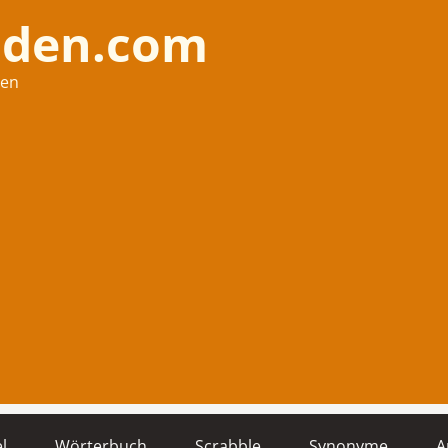
nden.com
hen
l
Wörterbuch
Scrabble
Synonyme
A