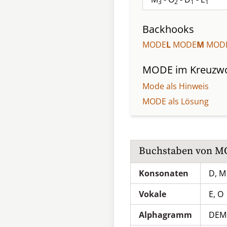
3
2
1
1
Backhooks
MODE
L
MODE
M
MOD
MODE
im Kreuzwo
Mode als Hinweis
MODE als Lösung
Buchstaben von
M
Konsonaten
D, M
Vokale
E, O
Alphagramm
DEM