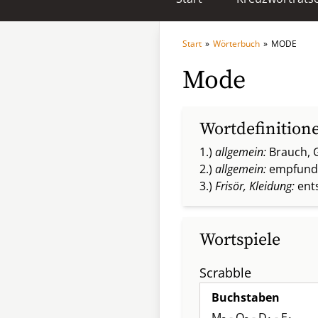
Start
»
Wörterbuch
»
MODE
Mode
Wortdefinition
1.)
allgemein:
Brauch, G
2.)
allgemein:
empfunde
3.)
Frisör, Kleidung:
ents
Wortspiele
Scrabble
Buchstaben
M
- O
- D
- E