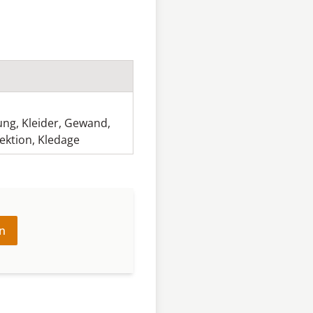
ung
,
Kleider
,
Gewand
,
ektion
,
Kledage
n