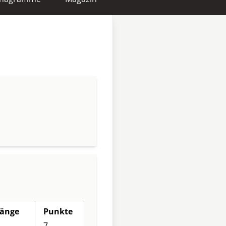
änge
Punkte
7