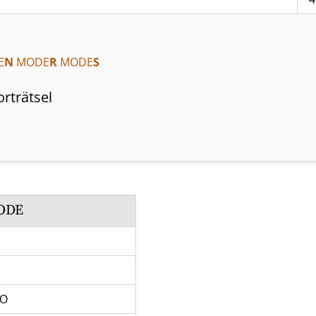
E
N
MODE
R
MODE
S
rträtsel
ODE
O