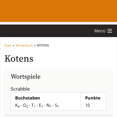
Menü
Start
»
Wörterbuch
»
KOTENS
Kotens
Wortspiele
Scrabble
Buchstaben
Punkte
K
- O
- T
- E
- N
- S
10
4
2
1
1
1
1