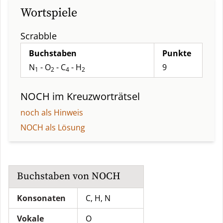
Wortspiele
Scrabble
Buchstaben
Punkte
N
- O
- C
- H
9
1
2
4
2
NOCH
im Kreuzworträtsel
noch als Hinweis
NOCH als Lösung
Buchstaben von
NOCH
Konsonaten
C, H, N
Vokale
O