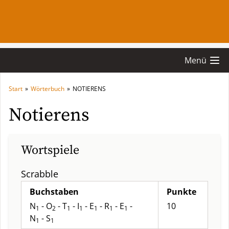
Menü
Start
»
Wörterbuch
»
NOTIERENS
Notierens
Wortspiele
Scrabble
Buchstaben
Punkte
N
- O
- T
- I
- E
- R
- E
-
10
1
2
1
1
1
1
1
N
- S
1
1