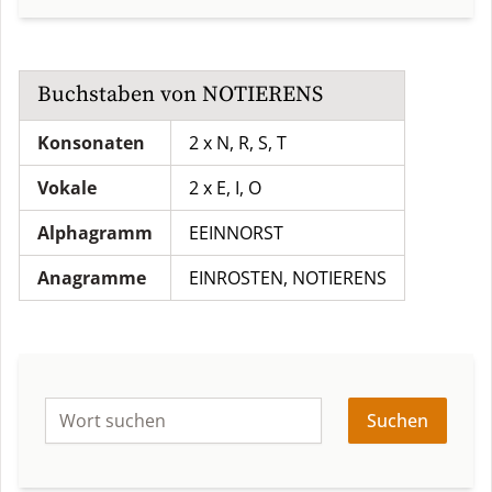
Buchstaben von
NOTIERENS
Konsonaten
2 x N, R, S, T
Vokale
2 x E, I, O
Alphagramm
EEINNORST
Anagramme
EINROSTEN
,
NOTIERENS
Suchen