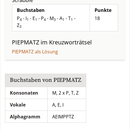
Scrabble
Buchstaben
Punkte
P
- I
- E
- P
- M
- A
- T
-
18
4
1
1
4
3
1
1
Z
3
PIEPMATZ
im Kreuzworträtsel
PIEPMATZ als Lösung
Buchstaben von
PIEPMATZ
Konsonaten
M, 2 x P, T, Z
Vokale
A, E, I
Alphagramm
AEIMPPTZ