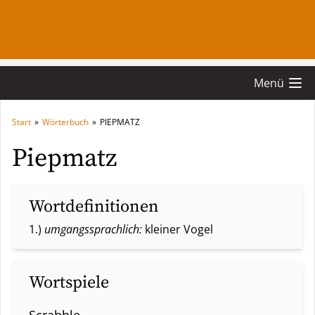
Menü
Start
»
Wörterbuch
»
PIEPMATZ
Piepmatz
Wortdefinitionen
1.)
umgangssprachlich:
kleiner Vogel
Wortspiele