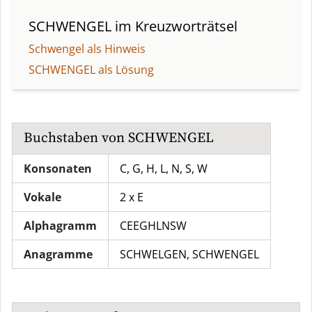
SCHWENGEL
im Kreuzworträtsel
Schwengel als Hinweis
SCHWENGEL als Lösung
Buchstaben von
SCHWENGEL
Konsonaten
C, G, H, L, N, S, W
Vokale
2 x E
Alphagramm
CEEGHLNSW
Anagramme
SCHWELGEN
,
SCHWENGEL