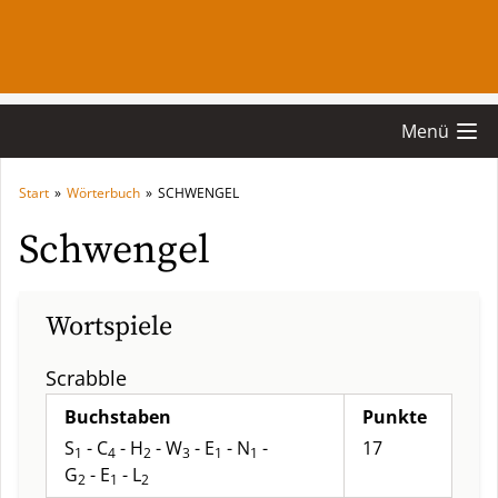
Menü
Start
»
Wörterbuch
»
SCHWENGEL
Schwengel
Wortspiele
Scrabble
Buchstaben
Punkte
S
- C
- H
- W
- E
- N
-
17
1
4
2
3
1
1
G
- E
- L
2
1
2