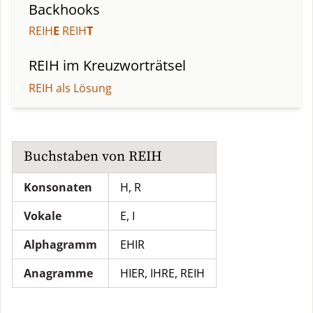
Backhooks
REIH
E
REIH
T
REIH
im Kreuzworträtsel
REIH als Lösung
Buchstaben von
REIH
Konsonaten
H, R
Vokale
E, I
Alphagramm
EHIR
Anagramme
HIER
,
IHRE
,
REIH