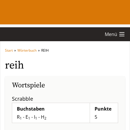
Menü
Start
»
Wörterbuch
»
REIH
reih
Wortspiele
Scrabble
Buchstaben
Punkte
R
- E
- I
- H
5
1
1
1
2