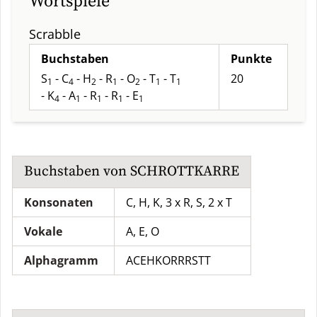
Wortspiele
Scrabble
Buchstaben
Punkte
S
- C
- H
- R
- O
- T
- T
20
1
4
2
1
2
1
1
- K
- A
- R
- R
- E
4
1
1
1
1
Buchstaben von
SCHROTTKARRE
Konsonaten
C, H, K, 3 x R, S, 2 x T
Vokale
A, E, O
Alphagramm
ACEHKORRRSTT