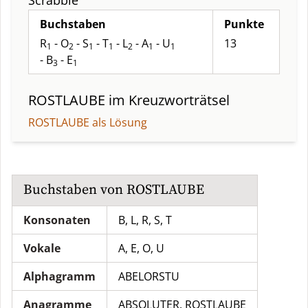
Scrabble
Buchstaben
Punkte
R
- O
- S
- T
- L
- A
- U
13
1
2
1
1
2
1
1
- B
- E
3
1
ROSTLAUBE
im Kreuzworträtsel
ROSTLAUBE als Lösung
Buchstaben von
ROSTLAUBE
Konsonaten
B, L, R, S, T
Vokale
A, E, O, U
Alphagramm
ABELORSTU
Anagramme
ABSOLUTER
,
ROSTLAUBE