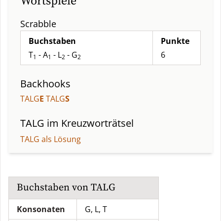
Wortspiele
Scrabble
Buchstaben
Punkte
T
- A
- L
- G
6
1
1
2
2
Backhooks
TALG
E
TALG
S
TALG
im Kreuzworträtsel
TALG als Lösung
Buchstaben von
TALG
Konsonaten
G, L, T