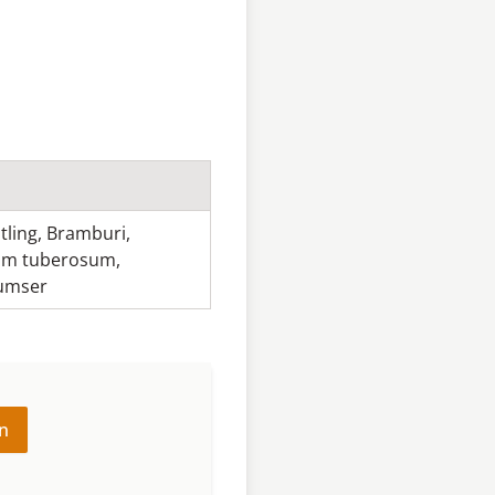
tling
,
Bramburi
,
um tuberosum
,
umser
n