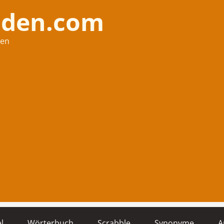
nden.com
hen
l
Wörterbuch
Scrabble
Synonyme
A