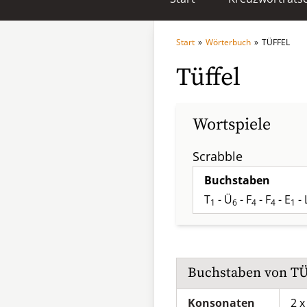
Start
»
Wörterbuch
»
TÜFFEL
Tüffel
Wortspiele
Scrabble
Buchstaben
T
- Ü
- F
- F
- E
- 
1
6
4
4
1
Buchstaben von
T
Konsonaten
2 x 