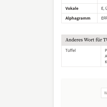
Vokale
E, 
Alphagramm
EF
Anderes Wort für
T
Tüffel
P
K