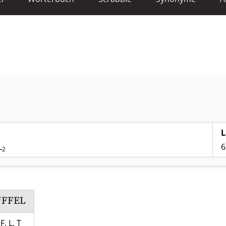
L
L
6
2
ÜFFEL
F, L, T