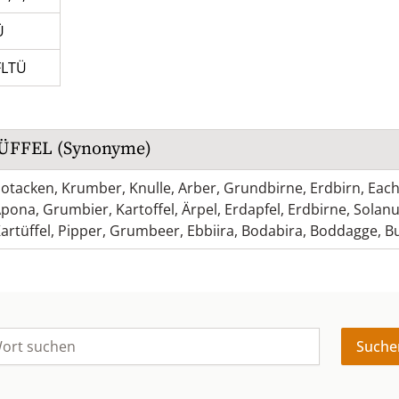
Ü
FLTÜ
ÜFFEL
(Synonyme)
otacken
,
Krumber
,
Knulle
,
Arber
,
Grundbirne
,
Erdbirn
,
Each
Apona
,
Grumbier
,
Kartoffel
,
Ärpel
,
Erdapfel
,
Erdbirne
,
Solan
artüffel
,
Pipper
,
Grumbeer
,
Ebbiira
,
Bodabira
,
Boddagge
,
B
Suche