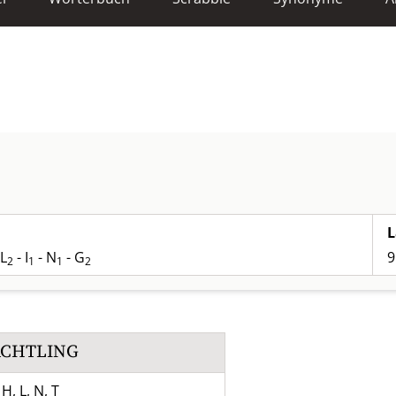
L
 L
- I
- N
- G
9
2
1
1
2
ACHTLING
 H, L, N, T