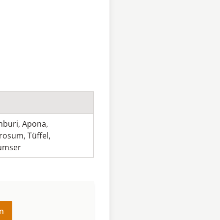
mburi
,
Apona
,
erosum
,
Tüffel
,
umser
n