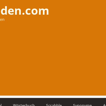
nden.com
hen
l
Wörterbuch
Scrabble
Synonyme
A