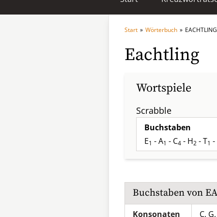
Start
»
Wörterbuch
»
EACHTLING
Eachtling
Wortspiele
Scrabble
Buchstaben
E
- A
- C
- H
- T
-
1
1
4
2
1
Buchstaben von
E
Konsonaten
C, G,