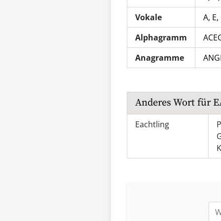
Vokale
A, E, 
Alphagramm
ACE
Anagramme
ANG
Anderes Wort für
E
Eachtling
P
K