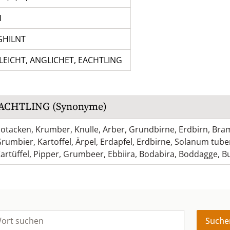
I
GHILNT
LEICHT
,
ANGLICHET
,
EACHTLING
ACHTLING
(Synonyme)
otacken
,
Krumber
,
Knulle
,
Arber
,
Grundbirne
,
Erdbirn
,
Bra
Grumbier
,
Kartoffel
,
Ärpel
,
Erdapfel
,
Erdbirne
,
Solanum tub
artüffel
,
Pipper
,
Grumbeer
,
Ebbiira
,
Bodabira
,
Boddagge
,
B
Suche