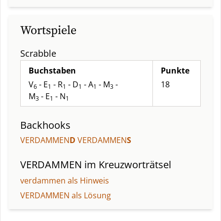
Wortspiele
Scrabble
Buchstaben
Punkte
V
- E
- R
- D
- A
- M
-
18
6
1
1
1
1
3
M
- E
- N
3
1
1
Backhooks
VERDAMMEN
D
VERDAMMEN
S
VERDAMMEN
im Kreuzworträtsel
verdammen als Hinweis
VERDAMMEN als Lösung