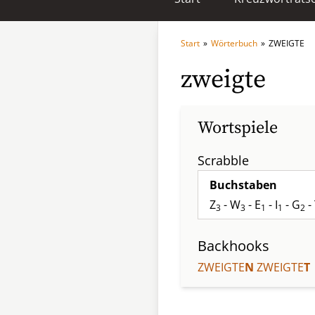
Start
»
Wörterbuch
»
ZWEIGTE
zweigte
Wortspiele
Scrabble
Buchstaben
Z
- W
- E
- I
- G
-
3
3
1
1
2
Backhooks
ZWEIGTE
N
ZWEIGTE
T