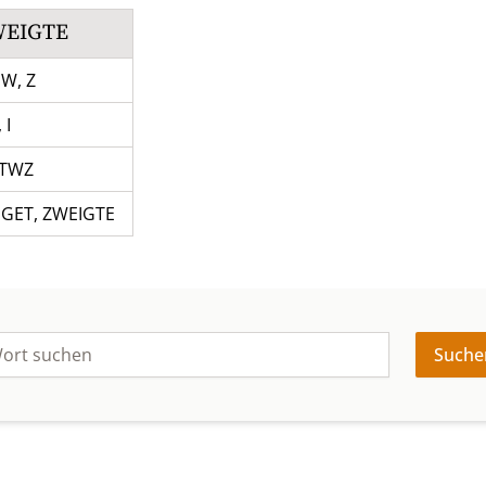
WEIGTE
 W, Z
 I
ITWZ
IGET
,
ZWEIGTE
Suche