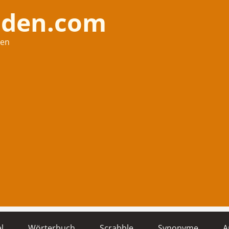
nden.com
hen
l
Wörterbuch
Scrabble
Synonyme
A