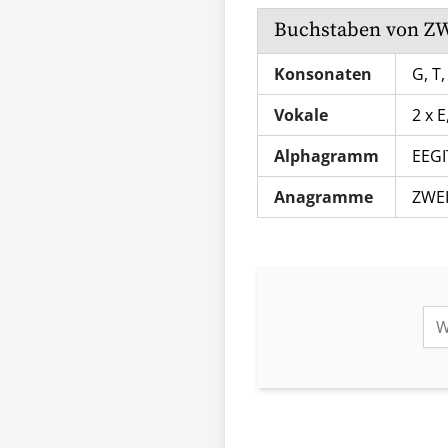
Buchstaben von
Z
Konsonaten
G, T,
Vokale
2 x E,
Alphagramm
EEG
Anagramme
ZWE