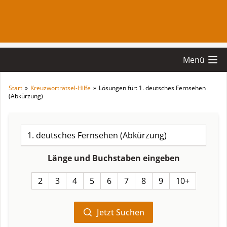
Menü
Start
»
Kreuzworträtsel-Hilfe
»
Lösungen für: 1. deutsches Fernsehen
(Abkürzung)
Länge und Buchstaben eingeben
2
3
4
5
6
7
8
9
10+
Jetzt Suchen