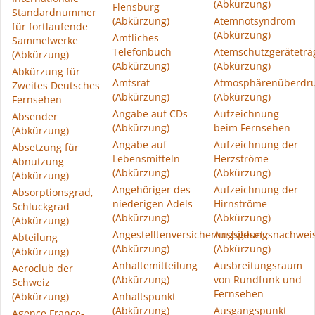
(Abkürzung)
Flensburg
Standardnummer
(Abkürzung)
Atemnotsyndrom
für fortlaufende
(Abkürzung)
Amtliches
Sammelwerke
Telefonbuch
Atemschutzgeräteträ
(Abkürzung)
(Abkürzung)
(Abkürzung)
Abkürzung für
Amtsrat
Atmosphärenüberdr
Zweites Deutsches
(Abkürzung)
(Abkürzung)
Fernsehen
Angabe auf CDs
Aufzeichnung
Absender
(Abkürzung)
beim Fernsehen
(Abkürzung)
Angabe auf
Aufzeichnung der
Absetzung für
Lebensmitteln
Herzströme
Abnutzung
(Abkürzung)
(Abkürzung)
(Abkürzung)
Angehöriger des
Aufzeichnung der
Absorptionsgrad,
niederigen Adels
Hirnströme
Schluckgrad
(Abkürzung)
(Abkürzung)
(Abkürzung)
Angestelltenversicherungsgesetz
Ausbildungsnachwei
Abteilung
(Abkürzung)
(Abkürzung)
(Abkürzung)
Anhaltemitteilung
Ausbreitungsraum
Aeroclub der
(Abkürzung)
von Rundfunk und
Schweiz
Fernsehen
(Abkürzung)
Anhaltspunkt
(Abkürzung)
Ausgangspunkt
Agence France-