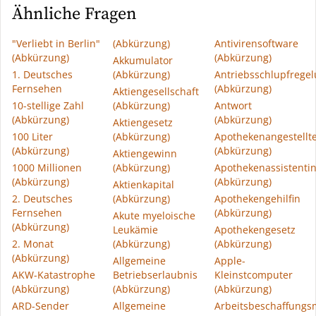
Ähnliche Fragen
"Verliebt in Berlin"
(Abkürzung)
Antivirensoftware
(Abkürzung)
(Abkürzung)
Akkumulator
1. Deutsches
(Abkürzung)
Antriebsschlupfrege
Fernsehen
(Abkürzung)
Aktiengesellschaft
10-stellige Zahl
(Abkürzung)
Antwort
(Abkürzung)
(Abkürzung)
Aktiengesetz
100 Liter
(Abkürzung)
Apothekenangestellt
(Abkürzung)
(Abkürzung)
Aktiengewinn
1000 Millionen
(Abkürzung)
Apothekenassistenti
(Abkürzung)
(Abkürzung)
Aktienkapital
2. Deutsches
(Abkürzung)
Apothekengehilfin
Fernsehen
(Abkürzung)
Akute myeloische
(Abkürzung)
Leukämie
Apothekengesetz
2. Monat
(Abkürzung)
(Abkürzung)
(Abkürzung)
Allgemeine
Apple-
AKW-Katastrophe
Betriebserlaubnis
Kleinstcomputer
(Abkürzung)
(Abkürzung)
(Abkürzung)
ARD-Sender
Allgemeine
Arbeitsbeschaffung