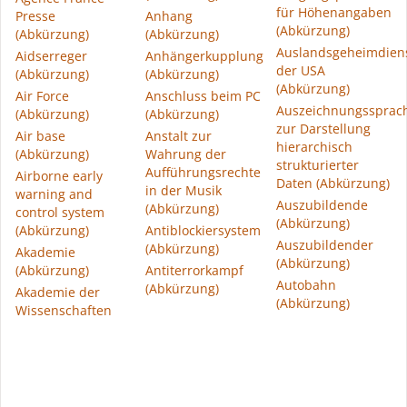
für Höhenangaben
Presse
Anhang
(Abkürzung)
(Abkürzung)
(Abkürzung)
Auslandsgeheimdien
Aidserreger
Anhängerkupplung
der USA
(Abkürzung)
(Abkürzung)
(Abkürzung)
Air Force
Anschluss beim PC
Auszeichnungssprac
(Abkürzung)
(Abkürzung)
zur Darstellung
Air base
Anstalt zur
hierarchisch
(Abkürzung)
Wahrung der
strukturierter
Aufführungsrechte
Airborne early
Daten (Abkürzung)
in der Musik
warning and
Auszubildende
(Abkürzung)
control system
(Abkürzung)
(Abkürzung)
Antiblockiersystem
Auszubildender
(Abkürzung)
Akademie
(Abkürzung)
(Abkürzung)
Antiterrorkampf
Autobahn
(Abkürzung)
Akademie der
(Abkürzung)
Wissenschaften