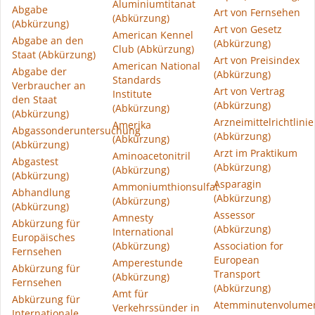
Aluminiumtitanat
Abgabe
Art von Fernsehen
(Abkürzung)
(Abkürzung)
Art von Gesetz
American Kennel
Abgabe an den
(Abkürzung)
Club (Abkürzung)
Staat (Abkürzung)
Art von Preisindex
American National
Abgabe der
(Abkürzung)
Standards
Verbraucher an
Art von Vertrag
Institute
den Staat
(Abkürzung)
(Abkürzung)
(Abkürzung)
Arzneimittelrichtlinie
Amerika
Abgassonderuntersuchung
(Abkürzung)
(Abkürzung)
(Abkürzung)
Arzt im Praktikum
Aminoacetonitril
Abgastest
(Abkürzung)
(Abkürzung)
(Abkürzung)
Asparagin
Ammoniumthionsulfat
Abhandlung
(Abkürzung)
(Abkürzung)
(Abkürzung)
Assessor
Amnesty
Abkürzung für
(Abkürzung)
International
Europäisches
(Abkürzung)
Association for
Fernsehen
European
Amperestunde
Abkürzung für
Transport
(Abkürzung)
Fernsehen
(Abkürzung)
Amt für
Abkürzung für
Atemminutenvolume
Verkehrssünder in
Internationale