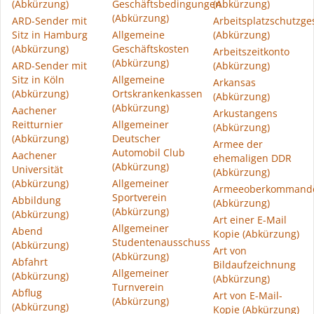
(Abkürzung)
Geschäftsbedingungen
(Abkürzung)
(Abkürzung)
ARD-Sender mit
Arbeitsplatzschutzge
Sitz in Hamburg
Allgemeine
(Abkürzung)
(Abkürzung)
Geschäftskosten
Arbeitszeitkonto
(Abkürzung)
ARD-Sender mit
(Abkürzung)
Sitz in Köln
Allgemeine
Arkansas
(Abkürzung)
Ortskrankenkassen
(Abkürzung)
(Abkürzung)
Aachener
Arkustangens
Reitturnier
Allgemeiner
(Abkürzung)
(Abkürzung)
Deutscher
Armee der
Automobil Club
Aachener
ehemaligen DDR
(Abkürzung)
Universität
(Abkürzung)
(Abkürzung)
Allgemeiner
Armeeoberkommand
Sportverein
Abbildung
(Abkürzung)
(Abkürzung)
(Abkürzung)
Art einer E-Mail
Allgemeiner
Abend
Kopie (Abkürzung)
Studentenausschuss
(Abkürzung)
Art von
(Abkürzung)
Abfahrt
Bildaufzeichnung
Allgemeiner
(Abkürzung)
(Abkürzung)
Turnverein
Abflug
Art von E-Mail-
(Abkürzung)
(Abkürzung)
Kopie (Abkürzung)