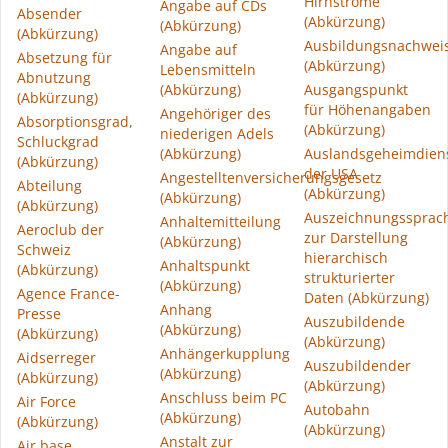
Hirnströme
Angabe auf CDs
Absender
(Abkürzung)
(Abkürzung)
(Abkürzung)
Ausbildungsnachwei
Angabe auf
Absetzung für
(Abkürzung)
Lebensmitteln
Abnutzung
(Abkürzung)
Ausgangspunkt
(Abkürzung)
für Höhenangaben
Angehöriger des
Absorptionsgrad,
(Abkürzung)
niederigen Adels
Schluckgrad
(Abkürzung)
Auslandsgeheimdien
(Abkürzung)
der USA
Angestelltenversicherungsgesetz
Abteilung
(Abkürzung)
(Abkürzung)
(Abkürzung)
Auszeichnungssprac
Anhaltemitteilung
Aeroclub der
zur Darstellung
(Abkürzung)
Schweiz
hierarchisch
Anhaltspunkt
(Abkürzung)
strukturierter
(Abkürzung)
Agence France-
Daten (Abkürzung)
Anhang
Presse
Auszubildende
(Abkürzung)
(Abkürzung)
(Abkürzung)
Anhängerkupplung
Aidserreger
Auszubildender
(Abkürzung)
(Abkürzung)
(Abkürzung)
Anschluss beim PC
Air Force
Autobahn
(Abkürzung)
(Abkürzung)
(Abkürzung)
Anstalt zur
Air base