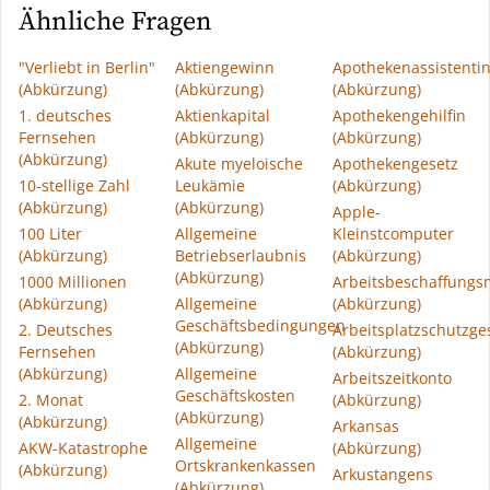
Ähnliche Fragen
"Verliebt in Berlin"
Aktiengewinn
Apothekenassistenti
(Abkürzung)
(Abkürzung)
(Abkürzung)
1. deutsches
Aktienkapital
Apothekengehilfin
Fernsehen
(Abkürzung)
(Abkürzung)
(Abkürzung)
Akute myeloische
Apothekengesetz
10-stellige Zahl
Leukämie
(Abkürzung)
(Abkürzung)
(Abkürzung)
Apple-
100 Liter
Allgemeine
Kleinstcomputer
(Abkürzung)
Betriebserlaubnis
(Abkürzung)
(Abkürzung)
1000 Millionen
Arbeitsbeschaffung
(Abkürzung)
Allgemeine
(Abkürzung)
Geschäftsbedingungen
2. Deutsches
Arbeitsplatzschutzge
(Abkürzung)
Fernsehen
(Abkürzung)
(Abkürzung)
Allgemeine
Arbeitszeitkonto
Geschäftskosten
2. Monat
(Abkürzung)
(Abkürzung)
(Abkürzung)
Arkansas
Allgemeine
AKW-Katastrophe
(Abkürzung)
Ortskrankenkassen
(Abkürzung)
Arkustangens
(Abkürzung)