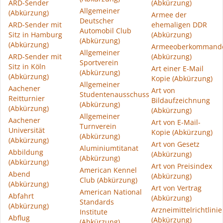
ARD-Sender
(Abkürzung)
Allgemeiner
(Abkürzung)
Armee der
Deutscher
ARD-Sender mit
ehemaligen DDR
Automobil Club
Sitz in Hamburg
(Abkürzung)
(Abkürzung)
(Abkürzung)
Armeeoberkommand
Allgemeiner
ARD-Sender mit
(Abkürzung)
Sportverein
Sitz in Köln
Art einer E-Mail
(Abkürzung)
(Abkürzung)
Kopie (Abkürzung)
Allgemeiner
Aachener
Art von
Studentenausschuss
Reitturnier
Bildaufzeichnung
(Abkürzung)
(Abkürzung)
(Abkürzung)
Allgemeiner
Aachener
Art von E-Mail-
Turnverein
Universität
Kopie (Abkürzung)
(Abkürzung)
(Abkürzung)
Art von Gesetz
Aluminiumtitanat
Abbildung
(Abkürzung)
(Abkürzung)
(Abkürzung)
Art von Preisindex
American Kennel
Abend
(Abkürzung)
Club (Abkürzung)
(Abkürzung)
Art von Vertrag
American National
Abfahrt
(Abkürzung)
Standards
(Abkürzung)
Arzneimittelrichtlinie
Institute
Abflug
(Abkürzung)
(Abkürzung)