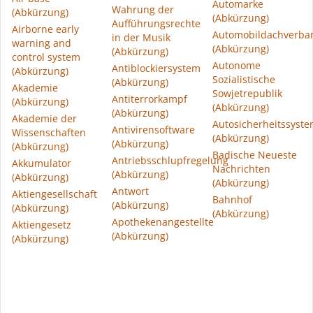
Automarke
Wahrung der
(Abkürzung)
(Abkürzung)
Aufführungsrechte
Airborne early
Automobildachverba
in der Musik
warning and
(Abkürzung)
(Abkürzung)
control system
Autonome
Antiblockiersystem
(Abkürzung)
Sozialistische
(Abkürzung)
Akademie
Sowjetrepublik
Antiterrorkampf
(Abkürzung)
(Abkürzung)
(Abkürzung)
Akademie der
Autosicherheitssyst
Antivirensoftware
Wissenschaften
(Abkürzung)
(Abkürzung)
(Abkürzung)
Badische Neueste
Antriebsschlupfregelung
Akkumulator
Nachrichten
(Abkürzung)
(Abkürzung)
(Abkürzung)
Antwort
Aktiengesellschaft
Bahnhof
(Abkürzung)
(Abkürzung)
(Abkürzung)
Apothekenangestellte
Aktiengesetz
(Abkürzung)
(Abkürzung)