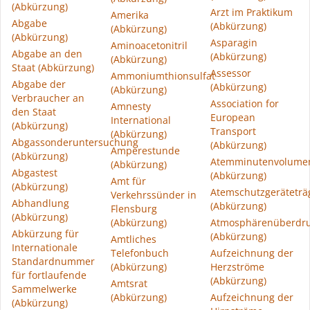
(Abkürzung)
Arzt im Praktikum
Amerika
Abgabe
(Abkürzung)
(Abkürzung)
(Abkürzung)
Asparagin
Aminoacetonitril
Abgabe an den
(Abkürzung)
(Abkürzung)
Staat (Abkürzung)
Assessor
Ammoniumthionsulfat
Abgabe der
(Abkürzung)
(Abkürzung)
Verbraucher an
Association for
Amnesty
den Staat
European
International
(Abkürzung)
Transport
(Abkürzung)
Abgassonderuntersuchung
(Abkürzung)
Amperestunde
(Abkürzung)
Atemminutenvolume
(Abkürzung)
Abgastest
(Abkürzung)
Amt für
(Abkürzung)
Atemschutzgeräteträ
Verkehrssünder in
Abhandlung
(Abkürzung)
Flensburg
(Abkürzung)
(Abkürzung)
Atmosphärenüberdr
Abkürzung für
(Abkürzung)
Amtliches
Internationale
Telefonbuch
Aufzeichnung der
Standardnummer
(Abkürzung)
Herzströme
für fortlaufende
(Abkürzung)
Amtsrat
Sammelwerke
(Abkürzung)
Aufzeichnung der
(Abkürzung)