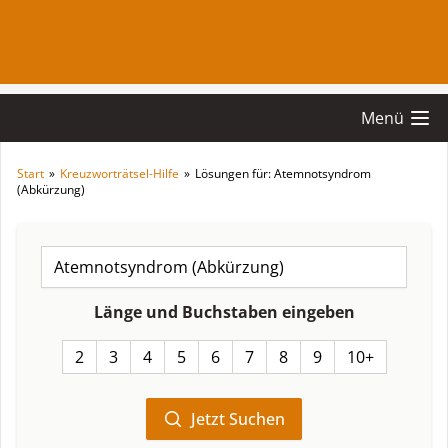
Menü
Start
»
Kreuzworträtsel-Hilfe
»
Lösungen für: Atemnotsyndrom
(Abkürzung)
Länge und Buchstaben eingeben
2
3
4
5
6
7
8
9
10+
Jetzt Suchen