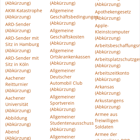
(Abkürzung)
(Abkürzung)
(Abkürzung)
AKW-Katastrophe
Allgemeine
Apothekengesetz
(Abkürzung)
Geschäftsbedingungen
(Abkürzung)
(Abkürzung)
ARD-Sender
Apple-
(Abkürzung)
Allgemeine
Kleinstcomputer
Geschäftskosten
ARD-Sender mit
(Abkürzung)
(Abkürzung)
Sitz in Hamburg
Arbeitsbeschaffung
(Abkürzung)
Allgemeine
(Abkürzung)
Ortskrankenkassen
ARD-Sender mit
Arbeitsplatzschutzge
(Abkürzung)
Sitz in Köln
(Abkürzung)
(Abkürzung)
Allgemeiner
Arbeitszeitkonto
Deutscher
Aachener
(Abkürzung)
Automobil Club
Reitturnier
Arkansas
(Abkürzung)
(Abkürzung)
(Abkürzung)
Allgemeiner
Aachener
Arkustangens
Sportverein
Universität
(Abkürzung)
(Abkürzung)
(Abkürzung)
Armee aus
Allgemeiner
Abbildung
freiwilligen
Studentenausschuss
(Abkürzung)
Soldaten
(Abkürzung)
Abend
Armee der
Allgemeiner
(Abkürzung)