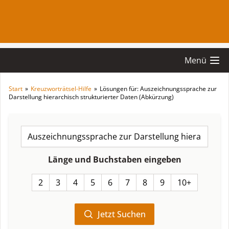
Menü
Start
»
Kreuzworträtsel-Hilfe
»
Lösungen für: Auszeichnungssprache zur
Darstellung hierarchisch strukturierter Daten (Abkürzung)
Länge und Buchstaben eingeben
2
3
4
5
6
7
8
9
10+
Jetzt Suchen