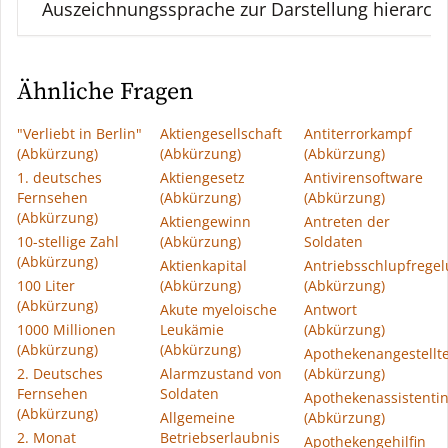
Auszeichnungssprache zur Darstellung hierarchi
Ähnliche Fragen
"Verliebt in Berlin"
Aktiengesellschaft
Antiterrorkampf
(Abkürzung)
(Abkürzung)
(Abkürzung)
1. deutsches
Aktiengesetz
Antivirensoftware
Fernsehen
(Abkürzung)
(Abkürzung)
(Abkürzung)
Aktiengewinn
Antreten der
10-stellige Zahl
(Abkürzung)
Soldaten
(Abkürzung)
Aktienkapital
Antriebsschlupfrege
100 Liter
(Abkürzung)
(Abkürzung)
(Abkürzung)
Akute myeloische
Antwort
1000 Millionen
Leukämie
(Abkürzung)
(Abkürzung)
(Abkürzung)
Apothekenangestellt
2. Deutsches
Alarmzustand von
(Abkürzung)
Fernsehen
Soldaten
Apothekenassistenti
(Abkürzung)
Allgemeine
(Abkürzung)
2. Monat
Betriebserlaubnis
Apothekengehilfin