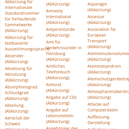
Abkürzung für
(Abkürzung)
Asparagin
Internationale
(Abkürzung)
Amnesty
Standardnummer
International
Assessor
für fortlaufende
(Abkürzung)
(Abkürzung)
Sammelwerke
Amperestunde
Association for
(Abkürzung)
(Abkürzung)
European
Abkürzung für:
Transport
Amt für
textbasierte
(Abkürzung)
Verkehrssünder in
Auszeichnungssprache
Flensburg
Atemminutenvolume
Absender
(Abkürzung)
(Abkürzung)
(Abkürzung)
Amtliches
Atemnotsyndrom
Absetzung für
Telefonbuch
(Abkürzung)
Abnutzung
(Abkürzung)
Atemschutzgeräteträ
(Abkürzung)
Amtsrat
(Abkürzung)
Absorptionsgrad,
(Abkürzung)
Atmosphärenüberdr
Schluckgrad
Angabe auf CDs
(Abkürzung)
(Abkürzung)
(Abkürzung)
Attacke auf
Abteilung
Angabe auf
Computerdaten
(Abkürzung)
Lebensmitteln
Auffassung,
Aeroclub der
(Abkürzung)
Darstellung
Schweiz
Angehöriger des