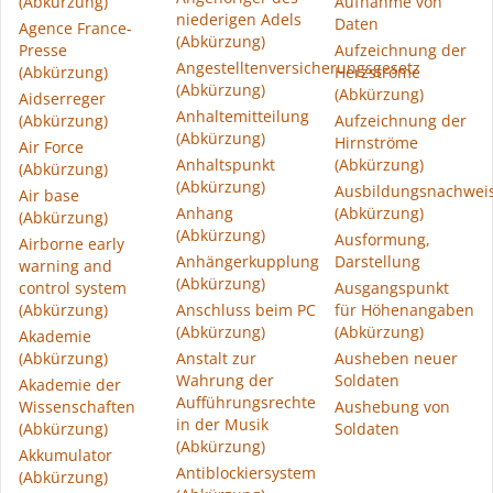
(Abkürzung)
Aufnahme von
niederigen Adels
Daten
Agence France-
(Abkürzung)
Presse
Aufzeichnung der
Angestelltenversicherungsgesetz
(Abkürzung)
Herzströme
(Abkürzung)
(Abkürzung)
Aidserreger
Anhaltemitteilung
(Abkürzung)
Aufzeichnung der
(Abkürzung)
Hirnströme
Air Force
Anhaltspunkt
(Abkürzung)
(Abkürzung)
(Abkürzung)
Ausbildungsnachwei
Air base
Anhang
(Abkürzung)
(Abkürzung)
(Abkürzung)
Ausformung,
Airborne early
Anhängerkupplung
Darstellung
warning and
(Abkürzung)
control system
Ausgangspunkt
(Abkürzung)
Anschluss beim PC
für Höhenangaben
(Abkürzung)
(Abkürzung)
Akademie
(Abkürzung)
Anstalt zur
Ausheben neuer
Wahrung der
Soldaten
Akademie der
Aufführungsrechte
Wissenschaften
Aushebung von
in der Musik
(Abkürzung)
Soldaten
(Abkürzung)
Akkumulator
Antiblockiersystem
(Abkürzung)