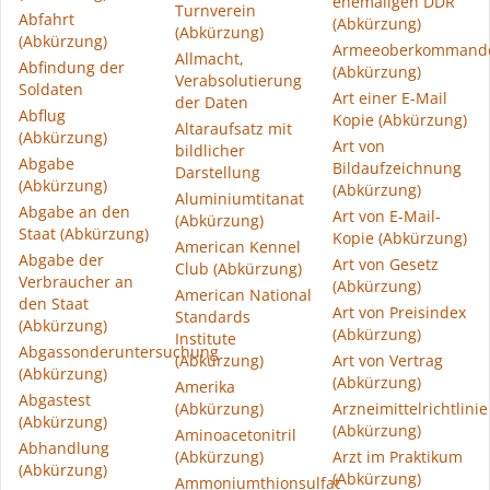
ehemaligen DDR
Turnverein
Abfahrt
(Abkürzung)
(Abkürzung)
(Abkürzung)
Armeeoberkommand
Allmacht,
Abfindung der
(Abkürzung)
Verabsolutierung
Soldaten
Art einer E-Mail
der Daten
Abflug
Kopie (Abkürzung)
Altaraufsatz mit
(Abkürzung)
Art von
bildlicher
Abgabe
Bildaufzeichnung
Darstellung
(Abkürzung)
(Abkürzung)
Aluminiumtitanat
Abgabe an den
Art von E-Mail-
(Abkürzung)
Staat (Abkürzung)
Kopie (Abkürzung)
American Kennel
Abgabe der
Art von Gesetz
Club (Abkürzung)
Verbraucher an
(Abkürzung)
American National
den Staat
Art von Preisindex
Standards
(Abkürzung)
(Abkürzung)
Institute
Abgassonderuntersuchung
(Abkürzung)
Art von Vertrag
(Abkürzung)
(Abkürzung)
Amerika
Abgastest
(Abkürzung)
Arzneimittelrichtlinie
(Abkürzung)
(Abkürzung)
Aminoacetonitril
Abhandlung
(Abkürzung)
Arzt im Praktikum
(Abkürzung)
(Abkürzung)
Ammoniumthionsulfat