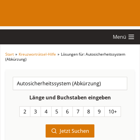
Menü
Start
»
Kreuzworträtsel-Hilfe
»
Lösungen für: Autosicherheitssystem
(Abkürzung)
Länge und Buchstaben eingeben
2
3
4
5
6
7
8
9
10+
Jetzt Suchen