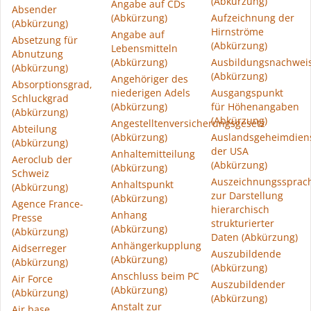
(Abkürzung)
Angabe auf CDs
Absender
(Abkürzung)
Aufzeichnung der
(Abkürzung)
Hirnströme
Angabe auf
Absetzung für
(Abkürzung)
Lebensmitteln
Abnutzung
(Abkürzung)
Ausbildungsnachwei
(Abkürzung)
(Abkürzung)
Angehöriger des
Absorptionsgrad,
niederigen Adels
Ausgangspunkt
Schluckgrad
(Abkürzung)
für Höhenangaben
(Abkürzung)
(Abkürzung)
Angestelltenversicherungsgesetz
Abteilung
(Abkürzung)
Auslandsgeheimdien
(Abkürzung)
der USA
Anhaltemitteilung
Aeroclub der
(Abkürzung)
(Abkürzung)
Schweiz
Auszeichnungssprac
Anhaltspunkt
(Abkürzung)
zur Darstellung
(Abkürzung)
Agence France-
hierarchisch
Anhang
Presse
strukturierter
(Abkürzung)
(Abkürzung)
Daten (Abkürzung)
Anhängerkupplung
Aidserreger
Auszubildende
(Abkürzung)
(Abkürzung)
(Abkürzung)
Anschluss beim PC
Air Force
Auszubildender
(Abkürzung)
(Abkürzung)
(Abkürzung)
Anstalt zur
Air base