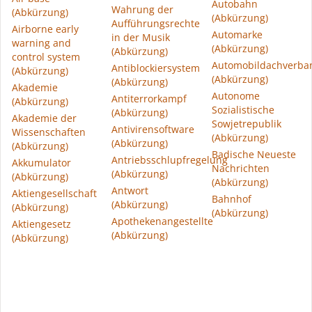
Autobahn
Wahrung der
(Abkürzung)
(Abkürzung)
Aufführungsrechte
Airborne early
Automarke
in der Musik
warning and
(Abkürzung)
(Abkürzung)
control system
Automobildachverba
Antiblockiersystem
(Abkürzung)
(Abkürzung)
(Abkürzung)
Akademie
Autonome
Antiterrorkampf
(Abkürzung)
Sozialistische
(Abkürzung)
Akademie der
Sowjetrepublik
Antivirensoftware
Wissenschaften
(Abkürzung)
(Abkürzung)
(Abkürzung)
Badische Neueste
Antriebsschlupfregelung
Akkumulator
Nachrichten
(Abkürzung)
(Abkürzung)
(Abkürzung)
Antwort
Aktiengesellschaft
Bahnhof
(Abkürzung)
(Abkürzung)
(Abkürzung)
Apothekenangestellte
Aktiengesetz
(Abkürzung)
(Abkürzung)