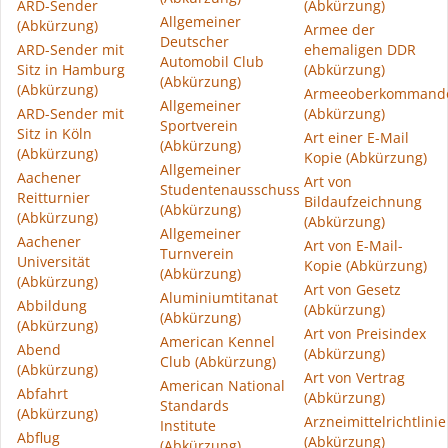
ARD-Sender
(Abkürzung)
Allgemeiner
(Abkürzung)
Armee der
Deutscher
ARD-Sender mit
ehemaligen DDR
Automobil Club
Sitz in Hamburg
(Abkürzung)
(Abkürzung)
(Abkürzung)
Armeeoberkommand
Allgemeiner
ARD-Sender mit
(Abkürzung)
Sportverein
Sitz in Köln
Art einer E-Mail
(Abkürzung)
(Abkürzung)
Kopie (Abkürzung)
Allgemeiner
Aachener
Art von
Studentenausschuss
Reitturnier
Bildaufzeichnung
(Abkürzung)
(Abkürzung)
(Abkürzung)
Allgemeiner
Aachener
Art von E-Mail-
Turnverein
Universität
Kopie (Abkürzung)
(Abkürzung)
(Abkürzung)
Art von Gesetz
Aluminiumtitanat
Abbildung
(Abkürzung)
(Abkürzung)
(Abkürzung)
Art von Preisindex
American Kennel
Abend
(Abkürzung)
Club (Abkürzung)
(Abkürzung)
Art von Vertrag
American National
Abfahrt
(Abkürzung)
Standards
(Abkürzung)
Arzneimittelrichtlinie
Institute
Abflug
(Abkürzung)
(Abkürzung)