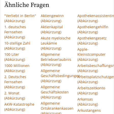
Ähnliche Fragen
"Verliebt in Berlin"
Aktiengewinn
Apothekenassistenti
(Abkürzung)
(Abkürzung)
(Abkürzung)
1. deutsches
Aktienkapital
Apothekengehilfin
Fernsehen
(Abkürzung)
(Abkürzung)
(Abkürzung)
Akute myeloische
Apothekengesetz
10-stellige Zahl
Leukämie
(Abkürzung)
(Abkürzung)
(Abkürzung)
Apple-
100 Liter
Allgemeine
Kleinstcomputer
(Abkürzung)
Betriebserlaubnis
(Abkürzung)
(Abkürzung)
1000 Millionen
Arbeitsbeschaffung
(Abkürzung)
Allgemeine
(Abkürzung)
Geschäftsbedingungen
2. Deutsches
Arbeitsplatzschutzge
(Abkürzung)
Fernsehen
(Abkürzung)
(Abkürzung)
Allgemeine
Arbeitszeitkonto
Geschäftskosten
2. Monat
(Abkürzung)
(Abkürzung)
(Abkürzung)
Arkansas
Allgemeine
AKW-Katastrophe
(Abkürzung)
Ortskrankenkassen
(Abkürzung)
Arkustangens
(Abkürzung)