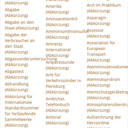
(Abkürzung)
Arzt im Praktikum
Amerika
Abgabe
(Abkürzung)
(Abkürzung)
(Abkürzung)
Asparagin
Aminoacetonitril
Abgabe an den
(Abkürzung)
(Abkürzung)
Staat (Abkürzung)
Assessor
Ammoniumthionsulfat
Abgabe der
(Abkürzung)
(Abkürzung)
Verbraucher an
Association for
Amnesty
den Staat
European
International
(Abkürzung)
Transport
(Abkürzung)
Abgassonderuntersuchung
(Abkürzung)
Amperestunde
(Abkürzung)
Atemminutenvolume
(Abkürzung)
Abgastest
(Abkürzung)
Amt für
(Abkürzung)
Atemnotsyndrom
Verkehrssünder in
Abhandlung
(Abkürzung)
Flensburg
(Abkürzung)
(Abkürzung)
Atemschutzgeräteträ
Abkürzung für
(Abkürzung)
Amtliches
Internationale
Telefonbuch
Atmosphärenüberdr
Standardnummer
(Abkürzung)
(Abkürzung)
für fortlaufende
Amtsrat
Aufzeichnung der
Sammelwerke
(Abkürzung)
Herzströme
(Abkürzung)