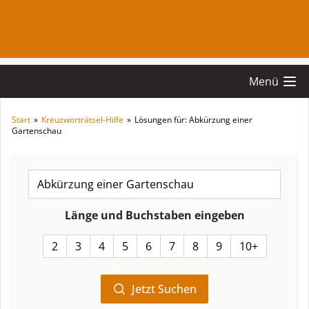
Menü
Start
»
Kreuzworträtsel-Hilfe
»
Lösungen für: Abkürzung einer
Gartenschau
Länge und Buchstaben eingeben
2
3
4
5
6
7
8
9
10+
Jetzt Suchen