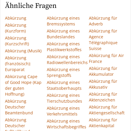
Ähnliche Fragen
Abkürzung
Abkürzung eines
Abkürzung für
Bremssystems
Adverb
Abkürzung
(Kurzform)
Abkürzung eines
Abkürzung für
Bundeslandes
Agence
Abkürzung
Télégraphique
(Kurzschrift)
Abkürzung eines
Suisse
Plastikwerkstoffes
Abkürzung (Musik)
Abkürzung für Air
Abkürzung eines
Abkürzung
France
Radiowellenbereichs
(französisch):
Abkürzung für
Europarat
Abkürzung eines
Akkumulator
Sprengstoffs
Abkürzung Cape
Abkürzung für
of Good Hope (Kap
Abkürzung eines
Akkusativ
der guten
Staatsoberhaupts
Hoffnung)
Abkürzung für
Abkürzung eines
Aktenzeichen
Abkürzung
Tierschutzbundes
Deutscher
Abkürzung für
Abkürzung eines
Beamtenbund
Aktiengesellschaft
Verkehrsmittels
Abkürzung
Abkürzung für
Abkürzung eines
Deutscher
Aktienkapital
Wirtschaftsbegriffes