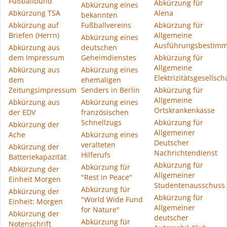
Fußballbund
Abkürzung für
Abkürzung eines
Abkürzung TSA
Alena
bekannten
Abkürzung auf
Fußballvereins
Abkürzung für
Briefen (Herrn)
Allgemeine
Abkürzung eines
Ausführungsbestim
Abkürzung aus
deutschen
dem Impressum
Geheimdienstes
Abkürzung für
Allgemeine
Abkürzung aus
Abkürzung eines
Elektrizitätsgesellsch
dem
ehemaligen
Zeitungsimpressum
Senders in Berlin
Abkürzung für
Allgemeine
Abkürzung aus
Abkürzung eines
Ortskrankenkasse
der EDV
französischen
Schnellzugs
Abkürzung für
Abkürzung der
Allgemeiner
Ache
Abkürzung eines
Deutscher
veralteten
Abkürzung der
Nachrichtendienst
Hilferufs
Batteriekapazität
Abkürzung für
Abkürzung für
Abkürzung der
Allgemeiner
"Rest in Peace"
Einheit Morgen
Studentenausschuss
Abkürzung für
Abkürzung der
Abkürzung für
"World Wide Fund
Einheit: Morgen
Allgemeiner
for Nature"
Abkürzung der
deutscher
Abkürzung für
Notenschrift