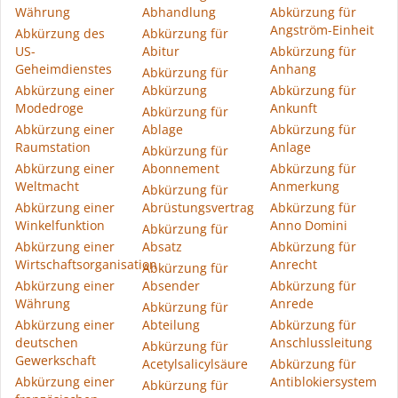
Währung
Abhandlung
Abkürzung für
Angström-Einheit
Abkürzung des
Abkürzung für
US-
Abitur
Abkürzung für
Geheimdienstes
Anhang
Abkürzung für
Abkürzung einer
Abkürzung
Abkürzung für
Modedroge
Ankunft
Abkürzung für
Abkürzung einer
Ablage
Abkürzung für
Raumstation
Anlage
Abkürzung für
Abkürzung einer
Abonnement
Abkürzung für
Weltmacht
Anmerkung
Abkürzung für
Abkürzung einer
Abrüstungsvertrag
Abkürzung für
Winkelfunktion
Anno Domini
Abkürzung für
Abkürzung einer
Absatz
Abkürzung für
Wirtschaftsorganisation
Anrecht
Abkürzung für
Abkürzung einer
Absender
Abkürzung für
Währung
Anrede
Abkürzung für
Abkürzung einer
Abteilung
Abkürzung für
deutschen
Anschlussleitung
Abkürzung für
Gewerkschaft
Acetylsalicylsäure
Abkürzung für
Abkürzung einer
Antiblokiersystem
Abkürzung für