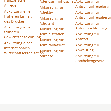
französischen
Adenosintriphosphat
Abkürzung für
Anrede
Antischlupfregelung
Abkürzung für
Abkürzung einer
Adjektiv
Abkürzung für
früheren Einheit
Antischlupfregulieru
Abkürzung für
des Druckes
Adjutant
Abkürzung für
Abkürzung einer
Antriebsschlupfregul
Abkürzung für
früheren
Administration
Abkürzung für
Gewichtsbezeichnung
Antwort
Abkürzung für
Abkürzung einer
Admiralitätsrat
Abkürzung für
internationalen
Anweisung
Abkürzung für
Wirtschaftsorganisation
Adresse
Abkürzung für
Apothekengesetz