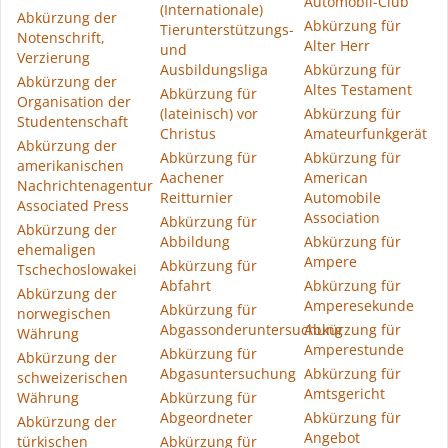
Automobil-Club
(Internationale)
Abkürzung der
Abkürzung für
Tierunterstützungs-
Notenschrift,
Alter Herr
und
Verzierung
Ausbildungsliga
Abkürzung für
Abkürzung der
Altes Testament
Abkürzung für
Organisation der
(lateinisch) vor
Abkürzung für
Studentenschaft
Christus
Amateurfunkgerät
Abkürzung der
Abkürzung für
Abkürzung für
amerikanischen
Aachener
American
Nachrichtenagentur
Reitturnier
Automobile
Associated Press
Association
Abkürzung für
Abkürzung der
Abbildung
Abkürzung für
ehemaligen
Ampere
Abkürzung für
Tschechoslowakei
Abfahrt
Abkürzung für
Abkürzung der
Amperesekunde
Abkürzung für
norwegischen
Abgassonderuntersuchung
Abkürzung für
Währung
Amperestunde
Abkürzung für
Abkürzung der
Abgasuntersuchung
Abkürzung für
schweizerischen
Amtsgericht
Währung
Abkürzung für
Abgeordneter
Abkürzung für
Abkürzung der
Angebot
türkischen
Abkürzung für