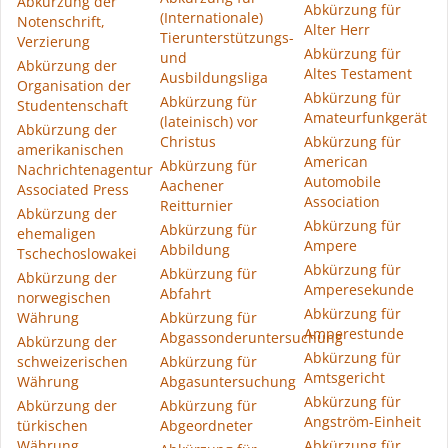
Abkürzung der
Abkürzung für
(Internationale)
Notenschrift,
Alter Herr
Tierunterstützungs-
Verzierung
Abkürzung für
und
Abkürzung der
Altes Testament
Ausbildungsliga
Organisation der
Abkürzung für
Abkürzung für
Studentenschaft
Amateurfunkgerät
(lateinisch) vor
Abkürzung der
Christus
Abkürzung für
amerikanischen
American
Abkürzung für
Nachrichtenagentur
Automobile
Aachener
Associated Press
Association
Reitturnier
Abkürzung der
Abkürzung für
Abkürzung für
ehemaligen
Ampere
Abbildung
Tschechoslowakei
Abkürzung für
Abkürzung für
Abkürzung der
Amperesekunde
Abfahrt
norwegischen
Abkürzung für
Währung
Abkürzung für
Amperestunde
Abgassonderuntersuchung
Abkürzung der
Abkürzung für
schweizerischen
Abkürzung für
Amtsgericht
Währung
Abgasuntersuchung
Abkürzung für
Abkürzung der
Abkürzung für
Angström-Einheit
türkischen
Abgeordneter
Währung
Abkürzung für