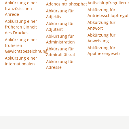
Abkürzung einer
Antischlupfregulieru
Adenosintriphosphat
französischen
Abkürzung für
Abkürzung für
Anrede
Antriebsschlupfregul
Adjektiv
Abkürzung einer
Abkürzung für
Abkürzung für
früheren Einheit
Antwort
Adjutant
des Druckes
Abkürzung für
Abkürzung für
Abkürzung einer
Anweisung
Administration
früheren
Abkürzung für
Abkürzung für
Gewichtsbezeichnung
Apothekengesetz
Admiralitätsrat
Abkürzung einer
Abkürzung für
internationalen
Adresse