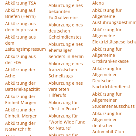
Abkürzung TSA
Alena
Abkürzung eines
Abkürzung auf
Abkürzung für
bekannten
Briefen (Herrn)
Allgemeine
Fußballvereins
Ausführungsbestim
Abkürzung aus
Abkürzung eines
dem Impressum
Abkürzung für
deutschen
Allgemeine
Abkürzung aus
Geheimdienstes
Elektrizitätsgesellsch
dem
Abkürzung eines
Zeitungsimpressum
Abkürzung für
ehemaligen
Allgemeine
Abkürzung aus
Senders in Berlin
Ortskrankenkasse
der EDV
Abkürzung eines
Abkürzung für
Abkürzung der
französischen
Allgemeiner
Ache
Schnellzugs
Deutscher
Abkürzung der
Abkürzung eines
Nachrichtendienst
Batteriekapazität
veralteten
Abkürzung für
Hilferufs
Abkürzung der
Allgemeiner
Einheit Morgen
Abkürzung für
Studentenausschuss
"Rest in Peace"
Abkürzung der
Abkürzung für
Einheit: Morgen
Abkürzung für
Allgemeiner
"World Wide Fund
Abkürzung der
deutscher
for Nature"
Notenschrift
Automobil-Club
Abkürzung für