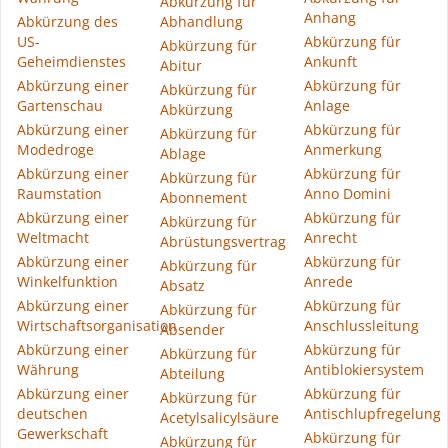
Abkürzung für
Anhang
Abkürzung des
Abhandlung
US-
Abkürzung für
Abkürzung für
Geheimdienstes
Ankunft
Abitur
Abkürzung einer
Abkürzung für
Abkürzung für
Gartenschau
Anlage
Abkürzung
Abkürzung einer
Abkürzung für
Abkürzung für
Modedroge
Anmerkung
Ablage
Abkürzung einer
Abkürzung für
Abkürzung für
Raumstation
Anno Domini
Abonnement
Abkürzung einer
Abkürzung für
Abkürzung für
Weltmacht
Anrecht
Abrüstungsvertrag
Abkürzung einer
Abkürzung für
Abkürzung für
Winkelfunktion
Anrede
Absatz
Abkürzung einer
Abkürzung für
Abkürzung für
Wirtschaftsorganisation
Anschlussleitung
Absender
Abkürzung einer
Abkürzung für
Abkürzung für
Währung
Antiblokiersystem
Abteilung
Abkürzung einer
Abkürzung für
Abkürzung für
deutschen
Antischlupfregelung
Acetylsalicylsäure
Gewerkschaft
Abkürzung für
Abkürzung für