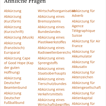
Ähnliche Fragen
Abkürzung
Wirtschaftsorganisation
Abkürzung für
Adverb
Abkürzung
Abkürzung eines
(Kurzform)
Bremssystems
Abkürzung für
Agence
Abkürzung
Abkürzung eines
Télégraphique
(Kurzschrift)
Bundeslandes
Suisse
Abkürzung (Musik)
Abkürzung eines
Abkürzung für Air
Plastikwerkstoffes
Abkürzung
France
(französisch):
Abkürzung eines
Abkürzung für
Europarat
Radiowellenbereichs
Akkumulator
Abkürzung Cape
Abkürzung eines
Abkürzung für
of Good Hope (Kap
Sprengstoffs
Akkusativ
der guten
Abkürzung eines
Hoffnung)
Abkürzung für
Staatsoberhaupts
Aktenzeichen
Abkürzung
Abkürzung eines
Deutscher
Abkürzung für
Tierschutzbundes
Beamtenbund
Aktiengesellschaft
Abkürzung eines
Abkürzung
Abkürzung für
Verkehrsmittels
Deutscher
Aktienkapital
Abkürzung eines
Fußballbund
Abkürzung für
Wirtschaftsbegriffes