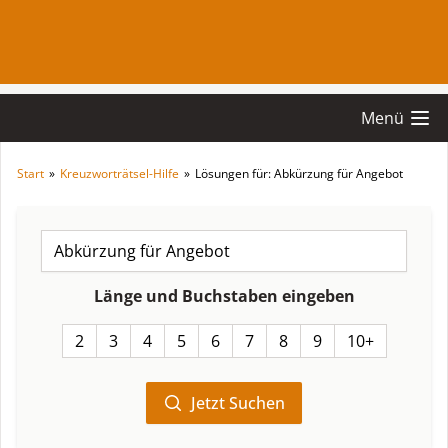
Menü
Start
»
Kreuzworträtsel-Hilfe
»
Lösungen für: Abkürzung für Angebot
Länge und Buchstaben eingeben
2
3
4
5
6
7
8
9
10+
Jetzt Suchen