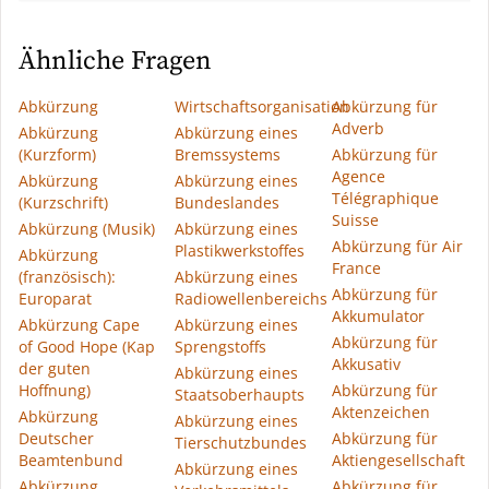
Ähnliche Fragen
Abkürzung
Wirtschaftsorganisation
Abkürzung für
Adverb
Abkürzung
Abkürzung eines
(Kurzform)
Bremssystems
Abkürzung für
Agence
Abkürzung
Abkürzung eines
Télégraphique
(Kurzschrift)
Bundeslandes
Suisse
Abkürzung (Musik)
Abkürzung eines
Abkürzung für Air
Plastikwerkstoffes
Abkürzung
France
(französisch):
Abkürzung eines
Abkürzung für
Europarat
Radiowellenbereichs
Akkumulator
Abkürzung Cape
Abkürzung eines
Abkürzung für
of Good Hope (Kap
Sprengstoffs
Akkusativ
der guten
Abkürzung eines
Hoffnung)
Abkürzung für
Staatsoberhaupts
Aktenzeichen
Abkürzung
Abkürzung eines
Deutscher
Abkürzung für
Tierschutzbundes
Beamtenbund
Aktiengesellschaft
Abkürzung eines
Abkürzung
Abkürzung für