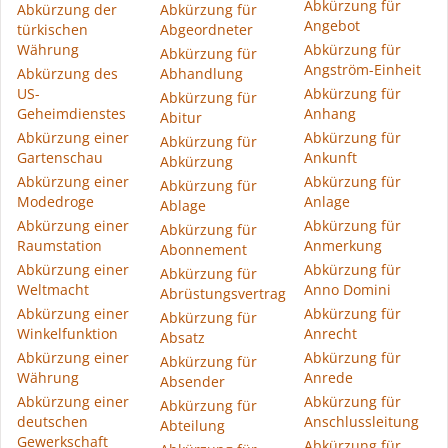
Abkürzung für
Abkürzung der
Abkürzung für
Angebot
türkischen
Abgeordneter
Währung
Abkürzung für
Abkürzung für
Angström-Einheit
Abkürzung des
Abhandlung
US-
Abkürzung für
Abkürzung für
Geheimdienstes
Anhang
Abitur
Abkürzung einer
Abkürzung für
Abkürzung für
Gartenschau
Ankunft
Abkürzung
Abkürzung einer
Abkürzung für
Abkürzung für
Modedroge
Anlage
Ablage
Abkürzung einer
Abkürzung für
Abkürzung für
Raumstation
Anmerkung
Abonnement
Abkürzung einer
Abkürzung für
Abkürzung für
Weltmacht
Anno Domini
Abrüstungsvertrag
Abkürzung einer
Abkürzung für
Abkürzung für
Winkelfunktion
Anrecht
Absatz
Abkürzung einer
Abkürzung für
Abkürzung für
Währung
Anrede
Absender
Abkürzung einer
Abkürzung für
Abkürzung für
deutschen
Anschlussleitung
Abteilung
Gewerkschaft
Abkürzung für