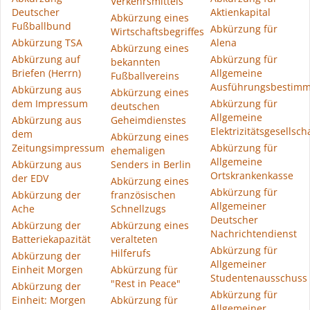
Verkehrsmittels
Deutscher
Aktienkapital
Abkürzung eines
Fußballbund
Abkürzung für
Wirtschaftsbegriffes
Abkürzung TSA
Alena
Abkürzung eines
Abkürzung auf
Abkürzung für
bekannten
Briefen (Herrn)
Allgemeine
Fußballvereins
Ausführungsbestim
Abkürzung aus
Abkürzung eines
dem Impressum
Abkürzung für
deutschen
Allgemeine
Abkürzung aus
Geheimdienstes
Elektrizitätsgesellsch
dem
Abkürzung eines
Zeitungsimpressum
Abkürzung für
ehemaligen
Allgemeine
Abkürzung aus
Senders in Berlin
Ortskrankenkasse
der EDV
Abkürzung eines
Abkürzung für
Abkürzung der
französischen
Allgemeiner
Ache
Schnellzugs
Deutscher
Abkürzung der
Abkürzung eines
Nachrichtendienst
Batteriekapazität
veralteten
Abkürzung für
Hilferufs
Abkürzung der
Allgemeiner
Einheit Morgen
Abkürzung für
Studentenausschuss
"Rest in Peace"
Abkürzung der
Abkürzung für
Einheit: Morgen
Abkürzung für
Allgemeiner