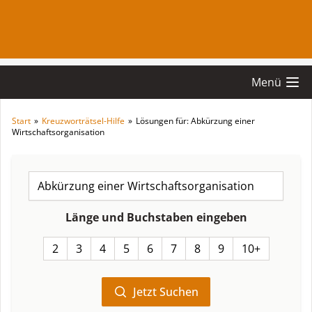
Menü
Start
»
Kreuzworträtsel-Hilfe
»
Lösungen für: Abkürzung einer
Wirtschaftsorganisation
Länge und Buchstaben eingeben
2
3
4
5
6
7
8
9
10+
Jetzt Suchen