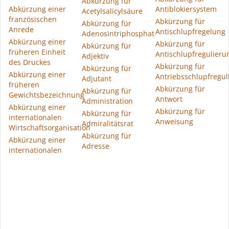
Abkürzung für
Abkürzung einer
Antiblokiersystem
Acetylsalicylsäure
französischen
Abkürzung für
Abkürzung für
Anrede
Antischlupfregelung
Adenosintriphosphat
Abkürzung einer
Abkürzung für
Abkürzung für
früheren Einheit
Antischlupfregulieru
Adjektiv
des Druckes
Abkürzung für
Abkürzung für
Abkürzung einer
Antriebsschlupfregul
Adjutant
früheren
Abkürzung für
Abkürzung für
Gewichtsbezeichnung
Antwort
Administration
Abkürzung einer
Abkürzung für
Abkürzung für
internationalen
Anweisung
Admiralitätsrat
Wirtschaftsorganisation
Abkürzung für
Abkürzung einer
Adresse
internationalen