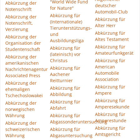
"World Wide Fund
Abkürzung der
deutscher
for Nature"
Notenschrift
Automobil-Club
Abkürzung für
Abkürzung der
Abkürzung für
(Internationale)
Notenschrift,
Alter Herr
Tierunterstützungs-
Verzierung
Abkürzung für
und
Abkürzung der
Altes Testament
Ausbildungsliga
Organisation der
Abkürzung für
Abkürzung für
Studentenschaft
Amateurfunkgerät
(lateinisch) vor
Abkürzung der
Christus
Abkürzung für
amerikanischen
American
Abkürzung für
Nachrichtenagentur
Automobile
Aachener
Associated Press
Association
Reitturnier
Abkürzung der
Abkürzung für
Abkürzung für
ehemaligen
Ampere
Abbildung
Tschechoslowakei
Abkürzung für
Abkürzung für
Abkürzung der
Amperesekunde
Abfahrt
norwegischen
Abkürzung für
Währung
Abkürzung für
Amperestunde
Abgassonderuntersuchung
Abkürzung der
Abkürzung für
schweizerischen
Abkürzung für
Amtsgericht
Währung
Abgasuntersuchung