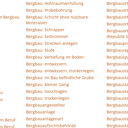
Bergbau: Hohlraumverfüllung
Bergbauor
Bergbau: Probebohrung
Bergbauort
im Bergbau
Bergbau: Schicht ohne nutzbare
Bergbauort
Mineralien
Bergbauort
Bergbau: Schrapper
Bergbauort
Bergbau: Seiltrommel
(Republik S
Bergbau: Strecken anlegen
Bergbaupr
Bergbau: Stufe
Bergbaureg
Bergbau: Vertiefung im Boden
Bergbauspr
Bergbau: entwässern
Bergbausta
Bergbau: entwässern, trockenlegen
Bergbausta
Bergbau: im Bau befindliche Grube
Bergbausta
Bergbau: kleiner Gang
Bergbausta
Bergbau: losschlagen
Bergbausta
au
Bergbau: trockenlegen
Bergbausta
au
Bergbauangestellter
Bergbausta
Bergbauanlage
Bergbaust
Bergbauanlagenart
Bergbausta
en Beruf
Bergbauaufsichtsbehörde
Bergbaust
n Beruf