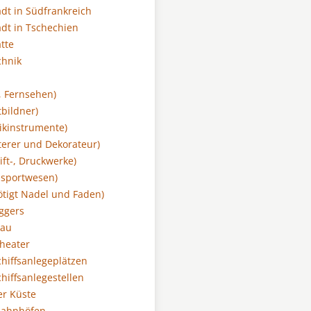
dt in Südfrankreich
dt in Tschechien
tte
chnik
, Fernsehen)
tbildner)
ikinstrumente)
sterer und Dekorateur)
ift-, Druckwerke)
nsportwesen)
ötigt Nadel und Faden)
ggers
Bau
heater
chiffsanlegeplätzen
hiffsanlegestellen
er Küste
Bahnhöfen