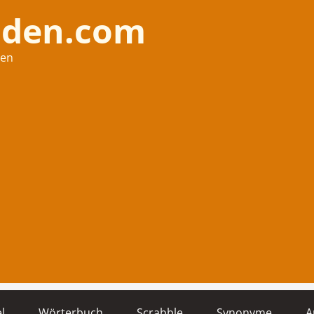
nden.com
hen
l
Wörterbuch
Scrabble
Synonyme
A