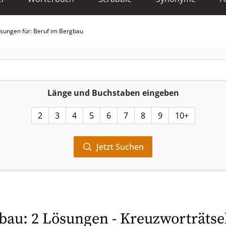
sungen für: Beruf im Bergbau
Länge und Buchstaben eingeben
2
3
4
5
6
7
8
9
10+
Jetzt Suchen
bau: 2 Lösungen - Kreuzworträtsel