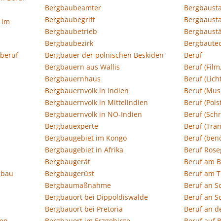
Bergbaubeamter
Bergbausta
Bergbaubegriff
Bergbausta
 im
Bergbaubetrieb
Bergbaustä
Bergbaubezirk
Bergbaute
eberuf
Bergbauer der polnischen Beskiden
Beruf
Bergbauern aus Wallis
Beruf (Film
Bergbauernhaus
Beruf (Lich
Bergbauernvolk in Indien
Beruf (Mus
Bergbauernvolk in Mittelindien
Beruf (Pol
Bergbauernvolk in NO-Indien
Beruf (Schr
Bergbauexperte
Beruf (Tra
Bergbaugebiet im Kongo
Beruf (ben
Bergbaugebiet in Afrika
Beruf Rose
Bergbaugerät
Beruf am 
gbau
Bergbaugerüst
Beruf am T
Bergbaumaßnahme
Beruf an S
Bergbauort bei Dippoldiswalde
Beruf an Sc
Bergbauort bei Pretoria
Beruf an d
fen
Bergbauort im Erzgebirge
Beruf auf 