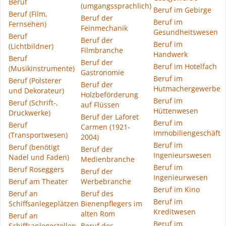
Beruf
(umgangssprachlich)
Beruf im Gebirge
Beruf (Film,
Beruf der
Beruf im
Fernsehen)
Feinmechanik
Gesundheitswesen
Beruf
Beruf der
Beruf im
(Lichtbildner)
Filmbranche
Handwerk
Beruf
Beruf der
Beruf im Hotelfach
(Musikinstrumente)
Gastronomie
Beruf im
Beruf (Polsterer
Beruf der
Hutmachergewerbe
und Dekorateur)
Holzbeförderung
Beruf im
Beruf (Schrift-,
auf Flüssen
Hüttenwesen
Druckwerke)
Beruf der Laforet
Beruf im
Beruf
Carmen (1921-
Immobiliengeschäft
(Transportwesen)
2004)
Beruf im
Beruf (benötigt
Beruf der
Ingenieurswesen
Nadel und Faden)
Medienbranche
Beruf im
Beruf Roseggers
Beruf der
Ingenieurwesen
Beruf am Theater
Werbebranche
Beruf im Kino
Beruf an
Beruf des
Beruf im
Schiffsanlegeplätzen
Bienenpflegers im
Kreditwesen
alten Rom
Beruf an
Beruf im
Schiffsanlegestellen
Beruf des