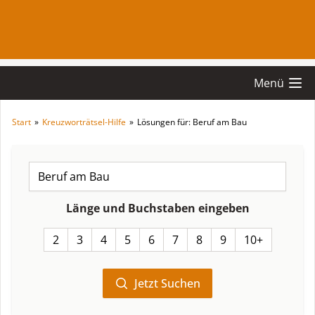
Menü
Start
»
Kreuzworträtsel-Hilfe
»
Lösungen für: Beruf am Bau
Länge und Buchstaben eingeben
2
3
4
5
6
7
8
9
10+
Jetzt Suchen