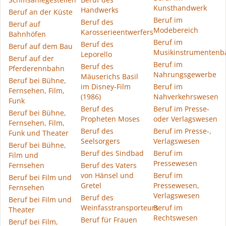
Kunsthandwerk
Handwerks
Beruf an der Küste
Beruf im
Beruf des
Beruf auf
Modebereich
Karosserieentwerfers
Bahnhöfen
Beruf im
Beruf des
Beruf auf dem Bau
Musikinstrumentenb
Leporello
Beruf auf der
Beruf im
Beruf des
Pferderennbahn
Nahrungsgewerbe
Mäuserichs Basil
Beruf bei Bühne,
im Disney-Film
Beruf im
Fernsehen, Film,
(1986)
Nahverkehrswesen
Funk
Beruf des
Beruf im Presse-
Beruf bei Bühne,
Propheten Moses
oder Verlagswesen
Fernsehen, Film,
Beruf des
Beruf im Presse-,
Funk und Theater
Seelsorgers
Verlagswesen
Beruf bei Bühne,
Beruf des Sindbad
Beruf im
Film und
Pressewesen
Fernsehen
Beruf des Vaters
von Hänsel und
Beruf im
Beruf bei Film und
Gretel
Pressewesen,
Fernsehen
Verlagswesen
Beruf des
Beruf bei Film und
Weinfasstransporteurs
Beruf im
Theater
Rechtswesen
Beruf für Frauen
Beruf bei Film,