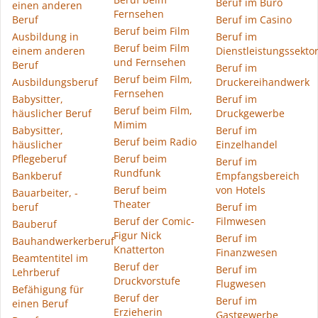
Beruf im Büro
einen anderen
Fernsehen
Beruf
Beruf im Casino
Beruf beim Film
Ausbildung in
Beruf im
Beruf beim Film
einem anderen
Dienstleistungssekto
und Fernsehen
Beruf
Beruf im
Beruf beim Film,
Ausbildungsberuf
Druckereihandwerk
Fernsehen
Babysitter,
Beruf im
Beruf beim Film,
häuslicher Beruf
Druckgewerbe
Mimim
Babysitter,
Beruf im
Beruf beim Radio
häuslicher
Einzelhandel
Pflegeberuf
Beruf beim
Beruf im
Rundfunk
Bankberuf
Empfangsbereich
Beruf beim
von Hotels
Bauarbeiter, -
Theater
beruf
Beruf im
Beruf der Comic-
Filmwesen
Bauberuf
Figur Nick
Beruf im
Bauhandwerkerberuf
Knatterton
Finanzwesen
Beamtentitel im
Beruf der
Beruf im
Lehrberuf
Druckvorstufe
Flugwesen
Befähigung für
Beruf der
Beruf im
einen Beruf
Erzieherin
Gastgewerbe