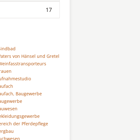
17
Sindbad
Vaters von Hänsel und Gretel
Weinfasstransporteurs
Frauen
Aufnahmestudio
aufach
aufach, Baugewerbe
Baugewerbe
Bauwesen
ekleidungsgewerbe
ereich der Pferdepflege
ergbau
Buchwesen