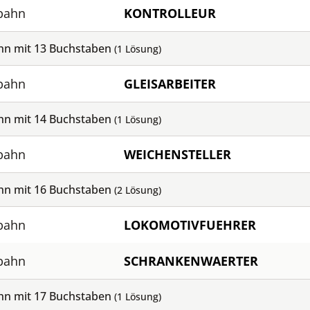
nbahn
KONTROLLEUR
ahn mit
13
Buchstaben
(
1
Lösung)
nbahn
GLEISARBEITER
ahn mit
14
Buchstaben
(
1
Lösung)
nbahn
WEICHENSTELLER
ahn mit
16
Buchstaben
(
2
Lösung)
nbahn
LOKOMOTIVFUEHRER
nbahn
SCHRANKENWAERTER
ahn mit
17
Buchstaben
(
1
Lösung)