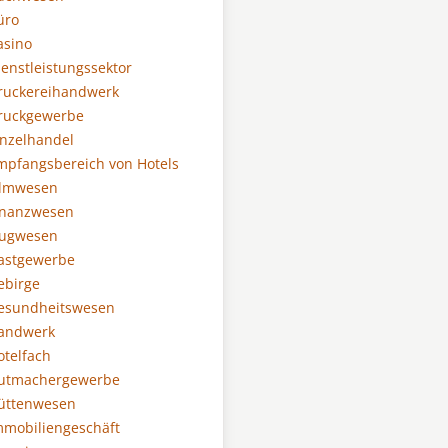
üro
asino
ienstleistungssektor
ruckereihandwerk
Druckgewerbe
inzelhandel
mpfangsbereich von Hotels
ilmwesen
inanzwesen
lugwesen
astgewerbe
ebirge
Gesundheitswesen
Handwerk
otelfach
Hutmachergewerbe
Hüttenwesen
mmobiliengeschäft