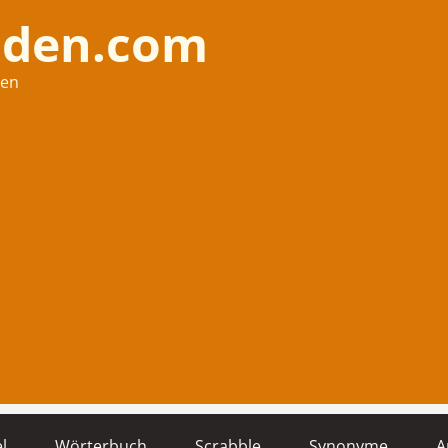
nden.com
hen
l
Wörterbuch
Scrabble
Synonyme
A