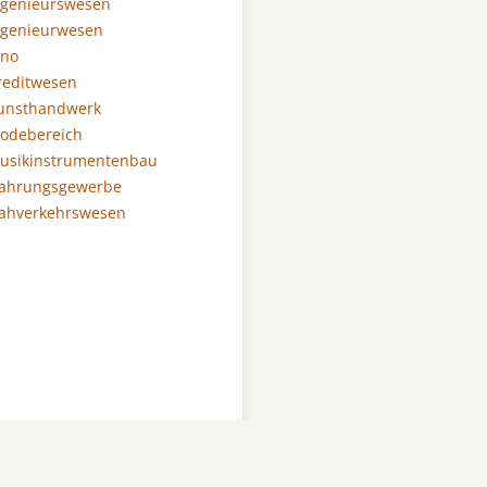
ngenieurswesen
ngenieurwesen
ino
reditwesen
Kunsthandwerk
Modebereich
Musikinstrumentenbau
Nahrungsgewerbe
Nahverkehrswesen