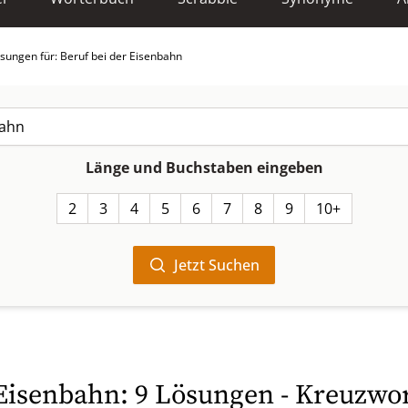
sungen für: Beruf bei der Eisenbahn
Länge und Buchstaben eingeben
2
3
4
5
6
7
8
9
10+
Jetzt Suchen
 Eisenbahn: 9 Lösungen - Kreuzwor