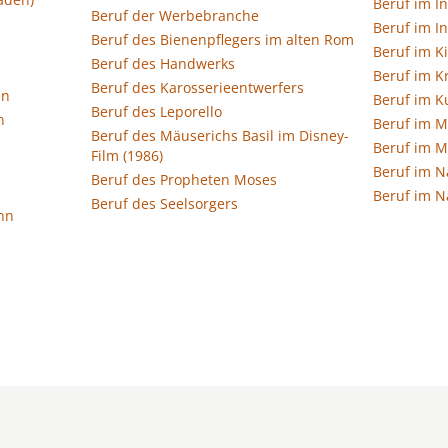
Beruf im I
Beruf der Werbebranche
Beruf im I
Beruf des Bienenpflegers im alten Rom
Beruf im K
Beruf des Handwerks
Beruf im K
Beruf des Karosserieentwerfers
en
Beruf im 
Beruf des Leporello
n
Beruf im 
Beruf des Mäuserichs Basil im Disney-
Beruf im 
Film (1986)
Beruf im 
Beruf des Propheten Moses
Beruf im 
Beruf des Seelsorgers
hn