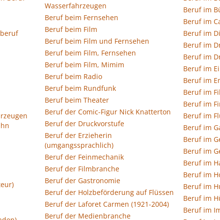
Wasserfahrzeugen
Beruf im B
Beruf beim Fernsehen
Beruf im C
Beruf beim Film
eberuf
Beruf im D
Beruf beim Film und Fernsehen
Beruf im D
Beruf beim Film, Fernsehen
Beruf im 
Beruf beim Film, Mimim
Beruf im E
Beruf beim Radio
Beruf im E
Beruf beim Rundfunk
Beruf im F
Beruf beim Theater
Beruf im F
Beruf der Comic-Figur Nick Knatterton
hrzeugen
Beruf im F
Beruf der Druckvorstufe
ahn
Beruf im G
Beruf der Erzieherin
Beruf im G
(umgangssprachlich)
Beruf im 
Beruf der Feinmechanik
Beruf im 
Beruf der Filmbranche
Beruf im H
Beruf der Gastronomie
teur)
Beruf im 
Beruf der Holzbeförderung auf Flüssen
Beruf im 
Beruf der Laforet Carmen (1921-2004)
Beruf im I
Beruf der Medienbranche
aden)