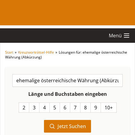
Menü
Start
»
Kreuzworträtsel-Hilfe
»
Lösungen für: ehemalige österreichische
Währung (Abkürzung)
Länge und Buchstaben eingeben
2
3
4
5
6
7
8
9
10+
Jetzt Suchen