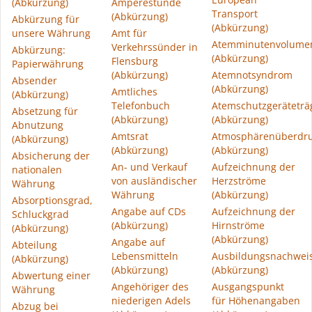
(Abkürzung)
Amperestunde
Transport
(Abkürzung)
Abkürzung für
(Abkürzung)
unsere Währung
Amt für
Atemminutenvolume
Verkehrssünder in
Abkürzung:
(Abkürzung)
Flensburg
Papierwährung
(Abkürzung)
Atemnotsyndrom
Absender
(Abkürzung)
Amtliches
(Abkürzung)
Telefonbuch
Atemschutzgeräteträ
Absetzung für
(Abkürzung)
(Abkürzung)
Abnutzung
Amtsrat
Atmosphärenüberdr
(Abkürzung)
(Abkürzung)
(Abkürzung)
Absicherung der
An- und Verkauf
Aufzeichnung der
nationalen
von ausländischer
Herzströme
Währung
Währung
(Abkürzung)
Absorptionsgrad,
Angabe auf CDs
Aufzeichnung der
Schluckgrad
(Abkürzung)
Hirnströme
(Abkürzung)
(Abkürzung)
Angabe auf
Abteilung
Lebensmitteln
Ausbildungsnachwei
(Abkürzung)
(Abkürzung)
(Abkürzung)
Abwertung einer
Angehöriger des
Ausgangspunkt
Währung
niederigen Adels
für Höhenangaben
Abzug bei