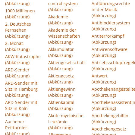
(Abkürzung)
control system
Aufführungsrechte
(Abkürzung)
in der Musik
1000 Millionen
(Abkürzung)
(Abkürzung)
Akademie
(Abkürzung)
Antiblockiersystem
2. Deutsches
(Abkürzung)
Fernsehen
Akademie der
(Abkürzung)
Wissenschaften
Antiterrorkampf
(Abkürzung)
(Abkürzung)
2. Monat
(Abkürzung)
Akkumulator
Antivirensoftware
(Abkürzung)
(Abkürzung)
AKW-Katastrophe
(Abkürzung)
Aktiengesellschaft
Antriebsschlupfrege
(Abkürzung)
(Abkürzung)
ARD-Sender
(Abkürzung)
Aktiengesetz
Antwort
(Abkürzung)
(Abkürzung)
ARD-Sender mit
Sitz in Hamburg
Aktiengewinn
Apothekenangestellt
(Abkürzung)
(Abkürzung)
(Abkürzung)
ARD-Sender mit
Aktienkapital
Apothekenassistenti
Sitz in Köln
(Abkürzung)
(Abkürzung)
(Abkürzung)
Akute myeloische
Apothekengehilfin
Aachener
Leukämie
(Abkürzung)
Reitturnier
(Abkürzung)
Apothekengesetz
(Abkürzung)
Allgemeine
(Abkürzung)