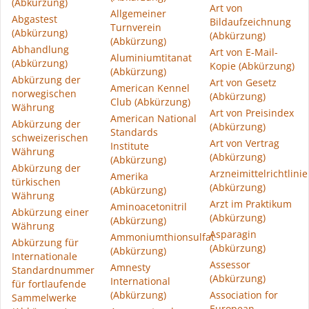
(Abkürzung)
Art von
Allgemeiner
Abgastest
Bildaufzeichnung
Turnverein
(Abkürzung)
(Abkürzung)
(Abkürzung)
Abhandlung
Art von E-Mail-
Aluminiumtitanat
(Abkürzung)
Kopie (Abkürzung)
(Abkürzung)
Abkürzung der
Art von Gesetz
American Kennel
norwegischen
(Abkürzung)
Club (Abkürzung)
Währung
Art von Preisindex
American National
Abkürzung der
(Abkürzung)
Standards
schweizerischen
Art von Vertrag
Institute
Währung
(Abkürzung)
(Abkürzung)
Abkürzung der
Arzneimittelrichtlinie
Amerika
türkischen
(Abkürzung)
(Abkürzung)
Währung
Arzt im Praktikum
Aminoacetonitril
Abkürzung einer
(Abkürzung)
(Abkürzung)
Währung
Asparagin
Ammoniumthionsulfat
Abkürzung für
(Abkürzung)
(Abkürzung)
Internationale
Assessor
Amnesty
Standardnummer
(Abkürzung)
International
für fortlaufende
(Abkürzung)
Association for
Sammelwerke
European