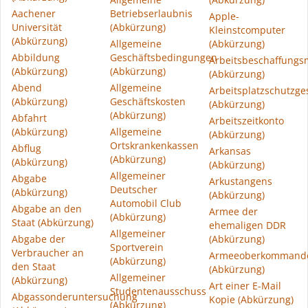
Aachener
Betriebserlaubnis
Apple-
Universität
(Abkürzung)
Kleinstcomputer
(Abkürzung)
Allgemeine
(Abkürzung)
Abbildung
Geschäftsbedingungen
Arbeitsbeschaffung
(Abkürzung)
(Abkürzung)
(Abkürzung)
Abend
Allgemeine
Arbeitsplatzschutzge
(Abkürzung)
Geschäftskosten
(Abkürzung)
(Abkürzung)
Abfahrt
Arbeitszeitkonto
(Abkürzung)
Allgemeine
(Abkürzung)
Ortskrankenkassen
Abflug
Arkansas
(Abkürzung)
(Abkürzung)
(Abkürzung)
Allgemeiner
Abgabe
Arkustangens
Deutscher
(Abkürzung)
(Abkürzung)
Automobil Club
Abgabe an den
Armee der
(Abkürzung)
Staat (Abkürzung)
ehemaligen DDR
Allgemeiner
Abgabe der
(Abkürzung)
Sportverein
Verbraucher an
Armeeoberkommand
(Abkürzung)
den Staat
(Abkürzung)
Allgemeiner
(Abkürzung)
Art einer E-Mail
Studentenausschuss
Abgassonderuntersuchung
Kopie (Abkürzung)
(Abkürzung)