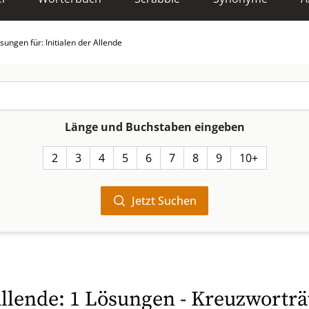
sungen für: Initialen der Allende
Länge und Buchstaben eingeben
2
3
4
5
6
7
8
9
10+
Jetzt Suchen
Allende: 1 Lösungen - Kreuzworträ