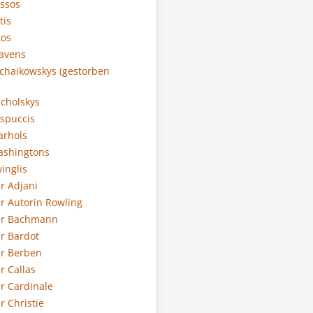
assos
tis
tos
ravens
Tschaikowskys (gestorben
ucholskys
espuccis
arhols
Washingtons
winglis
er Adjani
er Autorin Rowling
der Bachmann
er Bardot
er Berben
er Callas
er Cardinale
er Christie