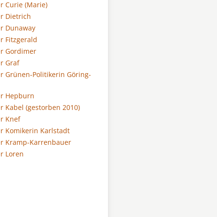
er Curie (Marie)
er Dietrich
der Dunaway
er Fitzgerald
er Gordimer
er Graf
er Grünen-Politikerin Göring-
der Hepburn
er Kabel (gestorben 2010)
er Knef
er Komikerin Karlstadt
der Kramp-Karrenbauer
er Loren