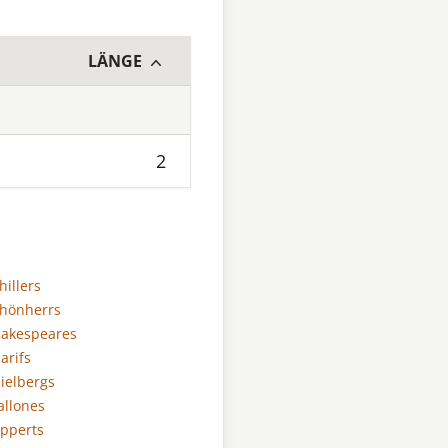
LÄNGE
2
hillers
chönherrs
Shakespeares
arifs
pielbergs
tallones
apperts