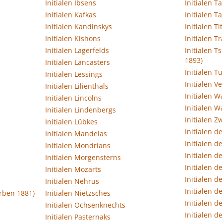
Initialen Ibsens
Initialen T
Initialen Kafkas
Initialen Ta
Initialen Kandinskys
Initialen Ti
Initialen Kishons
Initialen T
Initialen Lagerfelds
Initialen 
1893)
Initialen Lancasters
Initialen T
Initialen Lessings
Initialen V
Initialen Lilienthals
Initialen W
Initialen Lincolns
Initialen 
Initialen Lindenbergs
Initialen Z
Initialen Lübkes
Initialen d
Initialen Mandelas
Initialen d
Initialen Mondrians
Initialen 
Initialen Morgensterns
Initialen d
Initialen Mozarts
Initialen d
Initialen Nehrus
Initialen d
orben 1881)
Initialen Nietzsches
Initialen d
Initialen Ochsenknechts
Initialen d
Initialen Pasternaks