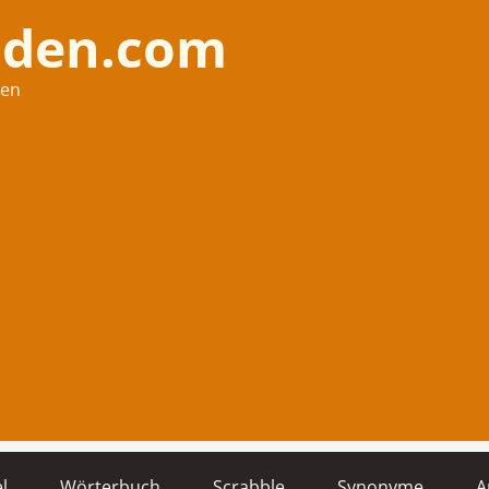
nden.com
hen
l
Wörterbuch
Scrabble
Synonyme
A