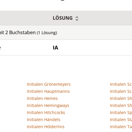
LÖSUNG
mit
2
Buchstaben
(
1
Lösung)
e
IA
Initialen Grönemeyers
Initialen Sc
Initialen Hauptmanns
Initialen S
Initialen Heines
Initialen 
Initialen Hemingways
Initialen Sh
Initialen Hitchcocks
Initialen S
Initialen Händels
Initialen S
Initialen Hölderlins
Initialen T