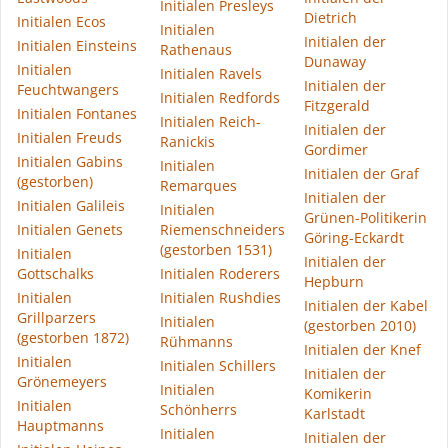
Initialen Presleys
Dietrich
Initialen Ecos
Initialen
Initialen der
Initialen Einsteins
Rathenaus
Dunaway
Initialen
Initialen Ravels
Initialen der
Feuchtwangers
Initialen Redfords
Fitzgerald
Initialen Fontanes
Initialen Reich-
Initialen der
Initialen Freuds
Ranickis
Gordimer
Initialen Gabins
Initialen
Initialen der Graf
(gestorben)
Remarques
Initialen der
Initialen Galileis
Initialen
Grünen-Politikerin
Initialen Genets
Riemenschneiders
Göring-Eckardt
(gestorben 1531)
Initialen
Initialen der
Gottschalks
Initialen Roderers
Hepburn
Initialen
Initialen Rushdies
Initialen der Kabel
Grillparzers
Initialen
(gestorben 2010)
(gestorben 1872)
Rühmanns
Initialen der Knef
Initialen
Initialen Schillers
Initialen der
Grönemeyers
Initialen
Komikerin
Initialen
Schönherrs
Karlstadt
Hauptmanns
Initialen
Initialen der