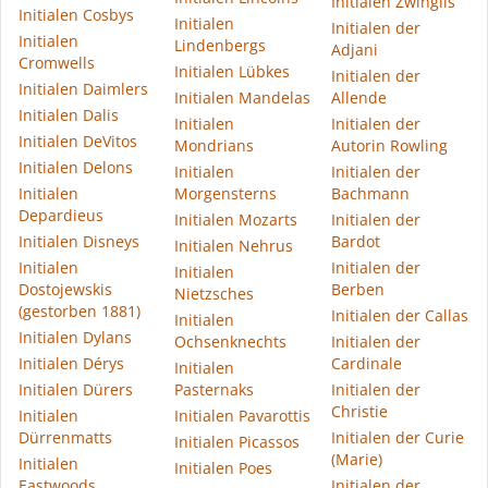
Initialen Zwinglis
Initialen Cosbys
Initialen
Initialen der
Initialen
Lindenbergs
Adjani
Cromwells
Initialen Lübkes
Initialen der
Initialen Daimlers
Initialen Mandelas
Allende
Initialen Dalis
Initialen
Initialen der
Initialen DeVitos
Mondrians
Autorin Rowling
Initialen Delons
Initialen
Initialen der
Initialen
Morgensterns
Bachmann
Depardieus
Initialen Mozarts
Initialen der
Initialen Disneys
Bardot
Initialen Nehrus
Initialen
Initialen der
Initialen
Dostojewskis
Berben
Nietzsches
(gestorben 1881)
Initialen der Callas
Initialen
Initialen Dylans
Ochsenknechts
Initialen der
Initialen Dérys
Cardinale
Initialen
Initialen Dürers
Pasternaks
Initialen der
Christie
Initialen
Initialen Pavarottis
Dürrenmatts
Initialen der Curie
Initialen Picassos
(Marie)
Initialen
Initialen Poes
Eastwoods
Initialen der