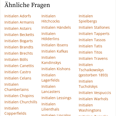
Ähnliche Fragen
Initialen Adorfs
Initialen
Initialen
Hitchcocks
Spielbergs
Initialen Armanis
Initialen Händels
Initialen Stallones
Initialen Astairs
Initialen
Initialen Tapperts
Initialen Becketts
Hölderlins
Initialen Tassos
Initialen Bogarts
Initialen Ibsens
Initialen Tatis
Initialen Brandts
Initialen Kafkas
Initialen Titos
Initialen Brechts
Initialen
Initialen Travens
Initialen Bölls
Kandinskys
Initialen
Initialen Canettis
Initialen Kishons
Tschaikowskys
Initialen Castro
Initialen
(gestorben 1893)
Initialen Celans
Lagerfelds
Initialen
Initialen
Initialen
Tucholskys
Chamberlains
Lancasters
Initialen Vespuccis
Initialen Chopins
Initialen Lessings
Initialen Warhols
Initialen Churchills
Initialen
Initialen
Initialen
Lilienthals
Washingtons
Copperfields
Initialen Lincolns