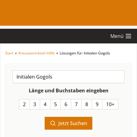
Menü
Start
»
Kreuzworträtsel-Hilfe
»
Lösungen für: Initialen Gogols
Länge und Buchstaben eingeben
2
3
4
5
6
7
8
9
10+
Jetzt Suchen