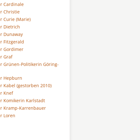
er Cardinale
er Christie
er Curie (Marie)
er Dietrich
der Dunaway
er Fitzgerald
er Gordimer
er Graf
er Grünen-Politikerin Göring-
der Hepburn
er Kabel (gestorben 2010)
er Knef
er Komikerin Karlstadt
der Kramp-Karrenbauer
er Loren