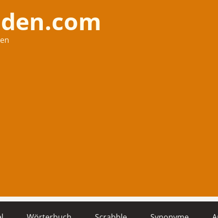
nden.com
hen
l
Wörterbuch
Scrabble
Synonyme
A