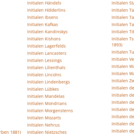
Initialen Händels
Initialen S
Initialen Hölderlins
Initialen T
Initialen Ibsens
Initialen T
Initialen Kafkas
Initialen Ta
Initialen Kandinskys
Initialen Ti
Initialen Kishons
Initialen 
1893)
Initialen Lagerfelds
Initialen T
Initialen Lancasters
Initialen V
Initialen Lessings
Initialen W
Initialen Lilienthals
Initialen 
Initialen Lincolns
Initialen Z
Initialen Lindenbergs
Initialen d
Initialen Lübkes
Initialen d
Initialen Mandelas
Initialen d
Initialen Mondrians
Initialen 
Initialen Morgensterns
Initialen d
Initialen Mozarts
Initialen d
Initialen Nehrus
Initialen d
orben 1881)
Initialen Nietzsches