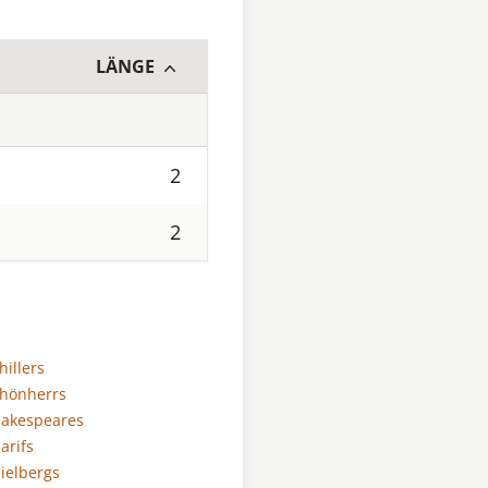
LÄNGE
2
2
hillers
chönherrs
Shakespeares
arifs
pielbergs