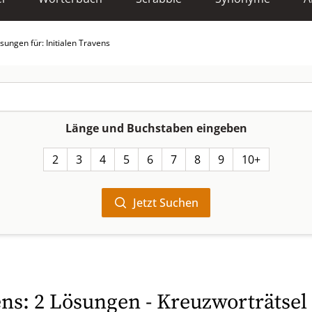
sungen für: Initialen Travens
Länge und Buchstaben eingeben
2
3
4
5
6
7
8
9
10+
Jetzt Suchen
ens: 2 Lösungen - Kreuzworträtsel