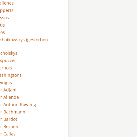
tallones
apperts
assos
tis
tos
Tschaikowskys (gestorben
ucholskys
espuccis
arhols
Washingtons
winglis
er Adjani
er Allende
er Autorin Rowling
der Bachmann
er Bardot
er Berben
er Callas