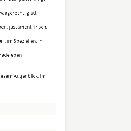
waagerecht
,
glatt
,
ben
,
justament
,
frisch
,
ell
,
im Speziellen
,
in
rade eben
diesem Augenblick
,
im