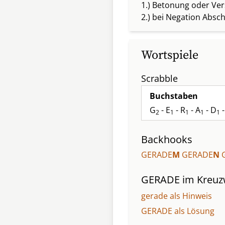
1.) Betonung oder Ve
2.) bei Negation Abs
Wortspiele
Scrabble
Buchstaben
G
- E
- R
- A
- D
-
2
1
1
1
1
Backhooks
GERADE
M
GERADE
N
GERADE
im Kreuz
gerade als Hinweis
GERADE als Lösung