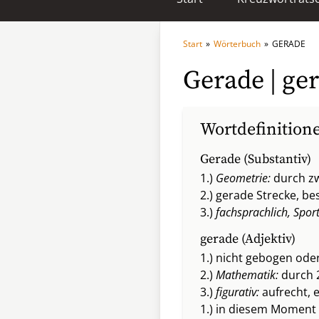
Start
»
Wörterbuch
»
GERADE
Gerade | ge
Wortdefinition
Gerade (Substantiv)
1.)
Geometrie:
durch zw
2.) gerade Strecke, b
3.)
fachsprachlich, Sport
gerade (Adjektiv)
1.) nicht gebogen od
2.)
Mathematik:
durch 2
3.)
figurativ:
aufrecht, e
1.) in diesem Moment 