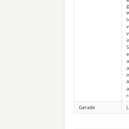
g
w
t
v
v
i
S
e
a
a
A
a
r
Gerade
L