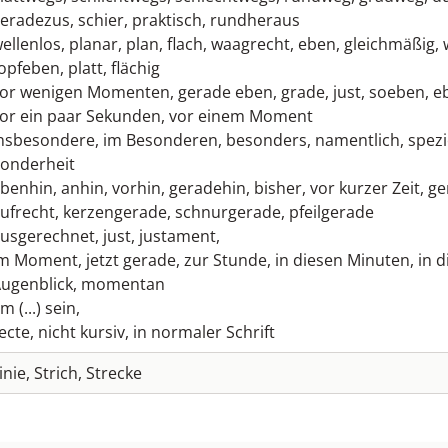
eradezus
,
schier
,
praktisch
,
rundheraus
ellenlos
,
planar
,
plan
,
flach
,
waagrecht
,
eben
,
gleichmäßig
,
opfeben
,
platt
,
flächig
or wenigen Momenten
,
gerade eben
,
grade
,
just
,
soeben
,
e
or ein paar Sekunden
,
vor einem Moment
nsbesondere
,
im Besonderen
,
besonders
,
namentlich
,
spezi
onderheit
benhin
,
anhin
,
vorhin
,
geradehin
,
bisher
,
vor kurzer Zeit
,
ge
ufrecht
,
kerzengerade
,
schnurgerade
,
pfeilgerade
usgerechnet
,
just
,
justament
,
im Moment
,
jetzt gerade
,
zur Stunde
,
in diesen Minuten
,
in 
ugenblick
,
momentan
m (...) sein
,
ecte
,
nicht kursiv
,
in normaler Schrift
inie
,
Strich
,
Strecke