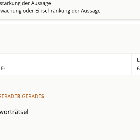
rstärkung der Aussage
chwächung oder Einschränkung der Aussage
L
 E
6
1
GERADE
R
GERADE
S
worträtsel