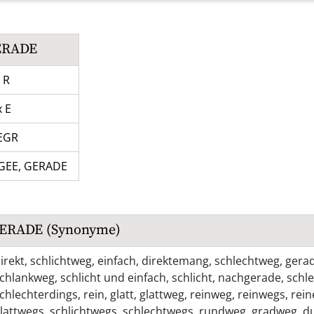
ERADE
 R
x E
EGR
GEE
,
GERADE
ERADE
(Synonyme)
irekt
,
schlichtweg
,
einfach
,
direktemang
,
schlechtweg
,
gera
chlankweg
,
schlicht und einfach
,
schlicht
,
nachgerade
,
schl
chlechterdings
,
rein
,
glatt
,
glattweg
,
reinweg
,
reinwegs
,
rei
lattwegs
,
schlichtwegs
,
schlechtwegs
,
rundweg
,
gradweg
,
d