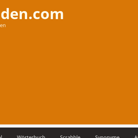
nden.com
hen
l
Wörterbuch
Scrabble
Synonyme
A