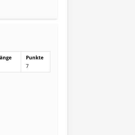
änge
Punkte
7