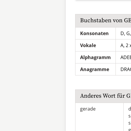
Buchstaben von
G
Konsonaten
D, G,
Vokale
A, 2 
Alphagramm
ADE
Anagramme
DRA
Anderes Wort für
G
gerade
d
s
s
g