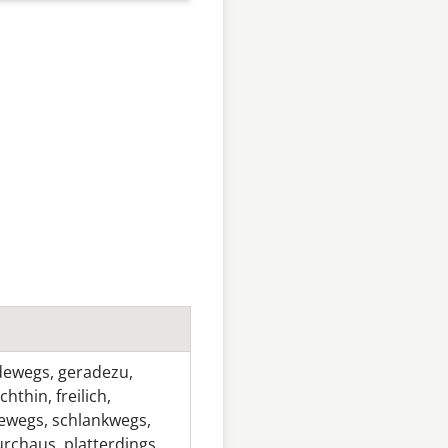
dewegs
,
geradezu
,
echthin
,
freilich
,
newegs
,
schlankwegs
,
urchaus
,
platterdings
,