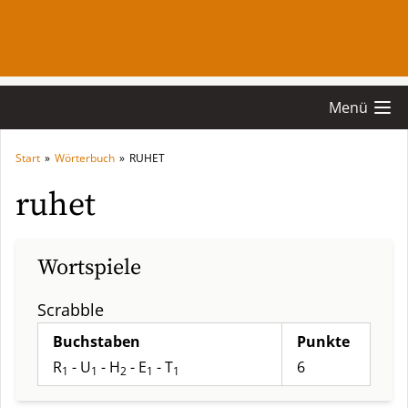
Menü
Start
»
Wörterbuch
»
RUHET
ruhet
Wortspiele
Scrabble
Buchstaben
Punkte
R
- U
- H
- E
- T
6
1
1
2
1
1