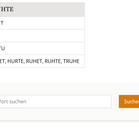
UHTE
 T
TU
ET
,
HURTE
,
RUHET
,
RUHTE
,
TRUHE
Suche