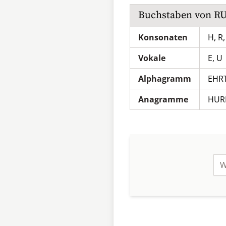
Buchstaben von
R
Konsonaten
H, R,
Vokale
E, U
Alphagramm
EHR
Anagramme
HUR