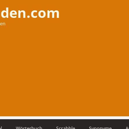
nden.com
hen
l
Wörterbuch
Scrabble
Synonyme
A