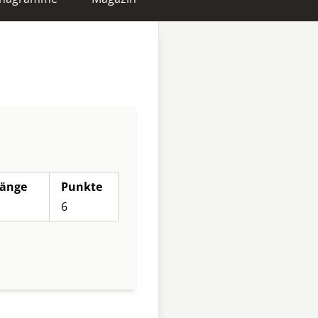
änge
Punkte
6