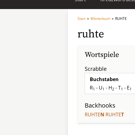
Start
»
Wörterbuch
»
RUHTE
ruhte
Wortspiele
Scrabble
Buchstaben
R
- U
- H
- T
- E
1
1
2
1
1
Backhooks
RUHTE
N
RUHTE
T