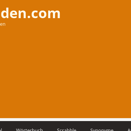
nden.com
hen
l
Wörterbuch
Scrabble
Synonyme
A