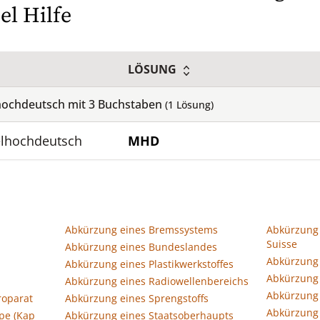
el Hilfe
LÖSUNG
hochdeutsch mit
3
Buchstaben
(
1
Lösung)
elhochdeutsch
MHD
Abkürzung eines Bremssystems
Abkürzung 
Suisse
Abkürzung eines Bundeslandes
Abkürzung 
Abkürzung eines Plastikwerkstoffes
Abkürzung 
Abkürzung eines Radiowellenbereichs
Abkürzung 
roparat
Abkürzung eines Sprengstoffs
Abkürzung 
pe (Kap
Abkürzung eines Staatsoberhaupts