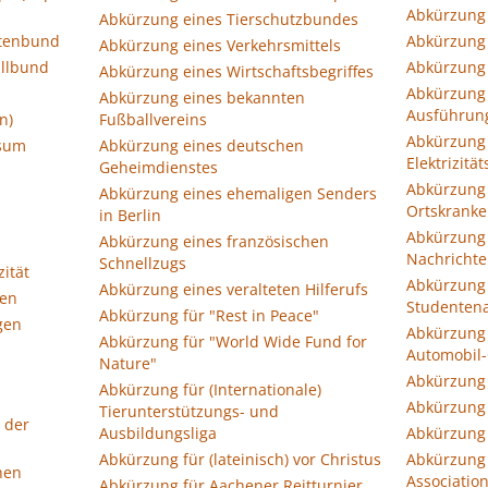
Abkürzung 
Abkürzung eines Tierschutzbundes
tenbund
Abkürzung 
Abkürzung eines Verkehrsmittels
llbund
Abkürzung 
Abkürzung eines Wirtschaftsbegriffes
Abkürzung 
Abkürzung eines bekannten
Ausführun
n)
Fußballvereins
Abkürzung 
ssum
Abkürzung eines deutschen
Elektrizitä
Geheimdienstes
Abkürzung 
Abkürzung eines ehemaligen Senders
Ortskranke
in Berlin
Abkürzung 
Abkürzung eines französischen
Nachrichte
Schnellzugs
ität
Abkürzung 
Abkürzung eines veralteten Hilferufs
gen
Studenten
Abkürzung für "Rest in Peace"
gen
Abkürzung 
Abkürzung für "World Wide Fund for
Automobil-
Nature"
,
Abkürzung 
Abkürzung für (Internationale)
Abkürzung 
Tierunterstützungs- und
 der
Ausbildungsliga
Abkürzung 
Abkürzung für (lateinisch) vor Christus
Abkürzung 
hen
Associatio
Abkürzung für Aachener Reitturnier