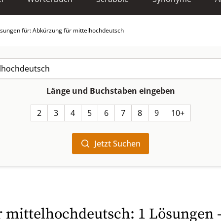
sungen für: Abkürzung für mittelhochdeutsch
Länge und Buchstaben eingeben
2
3
4
5
6
7
8
9
10+
Jetzt Suchen
 mittelhochdeutsch: 1 Lösungen 