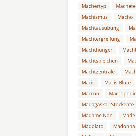
Machertyp
Machete
Machismus
Macho
Machtausübung
Ma
Machtergreifung
Ma
Machthunger
Mach
Machtspielchen
Mac
Machtzentrale
Mach
Macis
Macis-Blüte
Macron
Macropodi
Madagaskar-Stockente
Madame Non
Made
Madolato
Madonna