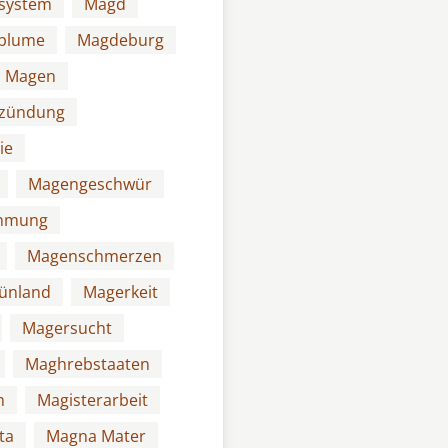
system
Magd
blume
Magdeburg
Magen
zündung
ie
Magengeschwür
hmung
Magenschmerzen
ünland
Magerkeit
Magersucht
Maghrebstaaten
m
Magisterarbeit
ta
Magna Mater