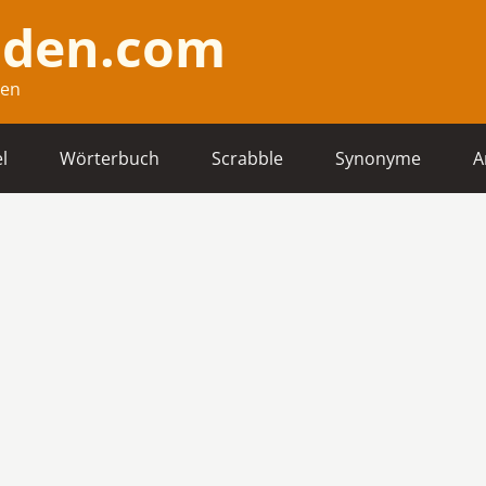
nden.com
hen
l
Wörterbuch
Scrabble
Synonyme
A