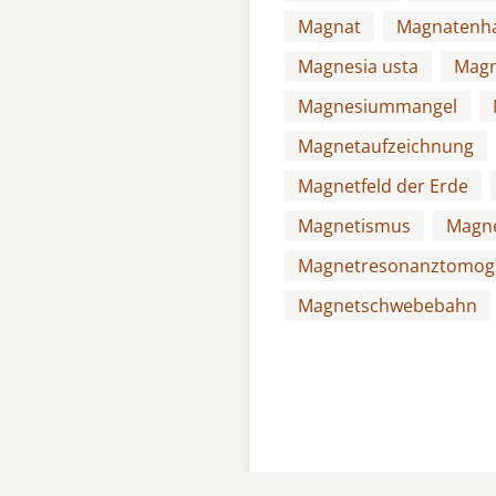
Magnat
Magnatenh
Magnesia usta
Magn
Magnesiummangel
Magnetaufzeichnung
Magnetfeld der Erde
Magnetismus
Magne
Magnetresonanztomogr
Magnetschwebebahn