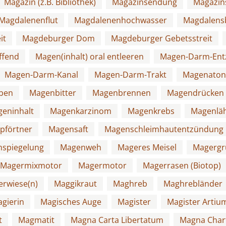
Magazin (z.B. Bibliothek)
Magazinsendung
Magazin
Magdalenenflut
Magdalenenhochwasser
Magdalens
it
Magdeburger Dom
Magdeburger Gebetsstreit
ffend
Magen(inhalt) oral entleeren
Magen-Darm-Ent
Magen-Darm-Kanal
Magen-Darm-Trakt
Magenaton
ben
Magenbitter
Magenbrennen
Magendrücken
eninhalt
Magenkarzinom
Magenkrebs
Magenlä
pförtner
Magensaft
Magenschleimhautentzündung
spiegelung
Magenweh
Mageres Meisel
Magergr
Magermixmotor
Magermotor
Magerrasen (Biotop)
rwiese(n)
Maggikraut
Maghreb
Maghrebländer
gierin
Magisches Auge
Magister
Magister Artiu
t
Magmatit
Magna Carta Libertatum
Magna Char