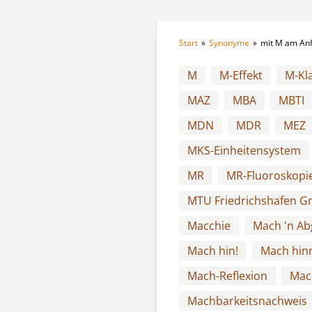
Start
»
Synonyme
»
mit M am An
M
M-Effekt
M-Kl
MAZ
MBA
MBTI
MDN
MDR
MEZ
MKS-Einheitensystem
MR
MR-Fluoroskopi
MTU Friedrichshafen 
Macchie
Mach 'n Ab
Mach hin!
Mach hin
Mach-Reflexion
Mac
Machbarkeitsnachweis