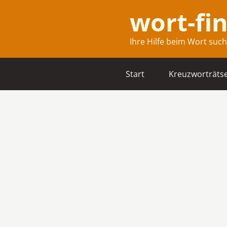
wort-fi
Ihre Hilfe beim Wort suc
Start
Kreuzworträtse