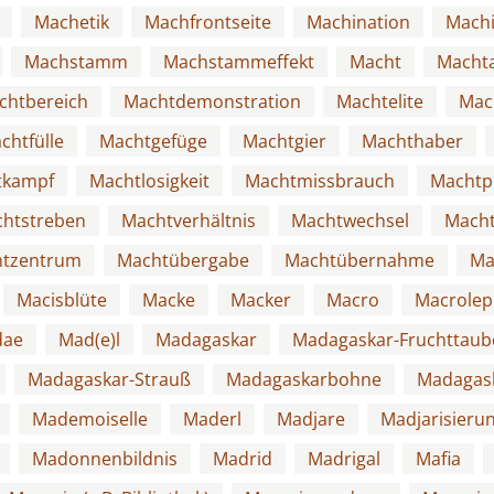
Machetik
Machfrontseite
Machination
Machi
Machstamm
Machstammeffekt
Macht
Macht
chtbereich
Machtdemonstration
Machtelite
Mac
chtfülle
Machtgefüge
Machtgier
Machthaber
tkampf
Machtlosigkeit
Machtmissbrauch
Machtp
htstreben
Machtverhältnis
Machtwechsel
Mach
tzentrum
Machtübergabe
Machtübernahme
Ma
Macisblüte
Macke
Macker
Macro
Macrolep
dae
Mad(e)l
Madagaskar
Madagaskar-Fruchttaub
Madagaskar-Strauß
Madagaskarbohne
Madagas
Mademoiselle
Maderl
Madjare
Madjarisieru
Madonnenbildnis
Madrid
Madrigal
Mafia