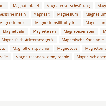
aus
Magnatentafel
Magnatenverschwörung
Magn
esische Inseln
Magnesit
Magnesium
Magnesium
Magnesiumoxid
Magnesiumsilikathydrat
Magnesium
Magnetbahn
Magneteisen
Magneteisenstein
M
Magnetfeldstärkenmessgerät
Magnetische Konstante
tit
Magnetkernspeicher
Magnetkies
Magnetome
afie
Magnetresonanztomographie
Magnetschiene