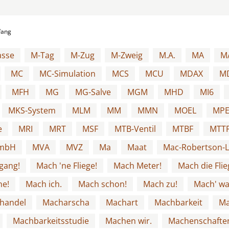
fang
asse
M-Tag
M-Zug
M-Zweig
M.A.
MA
M
MC
MC-Simulation
MCS
MCU
MDAX
MD
MFH
MG
MG-Salve
MGM
MHD
MI6
MKS-System
MLM
MM
MMN
MOEL
MPE
e
MRI
MRT
MSF
MTB-Ventil
MTBF
MTT
GmbH
MVA
MVZ
Ma
Maat
Mac-Robertson-
gang!
Mach 'ne Fliege!
Mach Meter!
Mach die Flie
ne!
Mach ich.
Mach schon!
Mach zu!
Mach' wa
handel
Macharscha
Machart
Machbarkeit
Ma
Machbarkeitsstudie
Machen wir.
Machenschafte