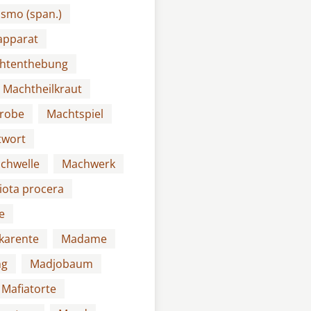
smo (span.)
apparat
htenthebung
Machtheilkraut
robe
Machtspiel
twort
chwelle
Machwerk
iota procera
e
karente
Madame
ng
Madjobaum
Mafiatorte