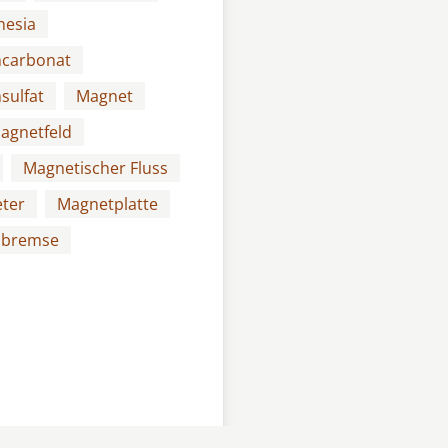
esia
carbonat
sulfat
Magnet
agnetfeld
Magnetischer Fluss
ter
Magnetplatte
nbremse