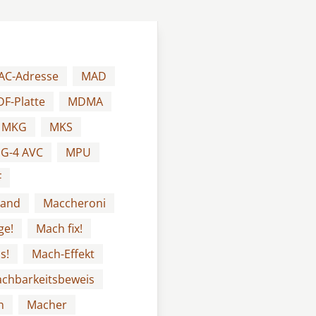
AC-Adresse
MAD
F-Platte
MDMA
MKG
MKS
G-4 AVC
MPU
F
Land
Maccheroni
ge!
Mach fix!
s!
Mach-Effekt
chbarkeitsbeweis
n
Macher