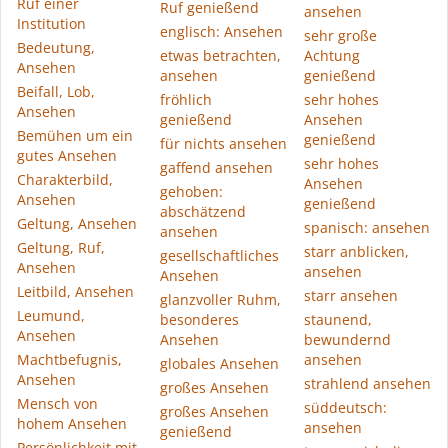
Ruf einer
Ruf genießend
ansehen
Institution
englisch: Ansehen
sehr große
Bedeutung,
etwas betrachten,
Achtung
Ansehen
ansehen
genießend
Beifall, Lob,
fröhlich
sehr hohes
Ansehen
genießend
Ansehen
Bemühen um ein
genießend
für nichts ansehen
gutes Ansehen
sehr hohes
gaffend ansehen
Charakterbild,
Ansehen
gehoben:
Ansehen
genießend
abschätzend
Geltung, Ansehen
spanisch: ansehen
ansehen
Geltung, Ruf,
starr anblicken,
gesellschaftliches
Ansehen
ansehen
Ansehen
Leitbild, Ansehen
starr ansehen
glanzvoller Ruhm,
Leumund,
besonderes
staunend,
Ansehen
Ansehen
bewundernd
Machtbefugnis,
ansehen
globales Ansehen
Ansehen
strahlend ansehen
großes Ansehen
Mensch von
süddeutsch:
großes Ansehen
hohem Ansehen
ansehen
genießend
Persönlichkeit mit