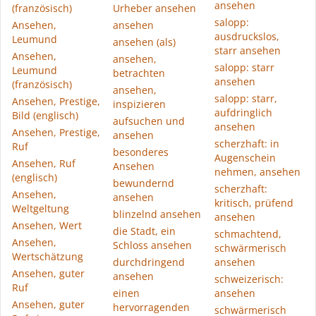
ansehen
(französisch)
Urheber ansehen
salopp:
Ansehen,
ansehen
ausdruckslos,
Leumund
ansehen (als)
starr ansehen
Ansehen,
ansehen,
salopp: starr
Leumund
betrachten
ansehen
(französisch)
ansehen,
salopp: starr,
Ansehen, Prestige,
inspizieren
aufdringlich
Bild (englisch)
aufsuchen und
ansehen
Ansehen, Prestige,
ansehen
scherzhaft: in
Ruf
besonderes
Augenschein
Ansehen, Ruf
Ansehen
nehmen, ansehen
(englisch)
bewundernd
scherzhaft:
Ansehen,
ansehen
kritisch, prüfend
Weltgeltung
blinzelnd ansehen
ansehen
Ansehen, Wert
die Stadt, ein
schmachtend,
Ansehen,
Schloss ansehen
schwärmerisch
Wertschätzung
durchdringend
ansehen
Ansehen, guter
ansehen
schweizerisch:
Ruf
einen
ansehen
Ansehen, guter
hervorragenden
schwärmerisch