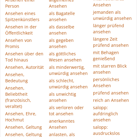
Ansehen
Person
Ansehen
jemanden als
Ansehen eines
als Bagatelle
unwürdig ansehen
Spitzenkünstlers
ansehen
länger prüfend
Ansehen in der
als dasselbe
ansehen
Öffentlichkeit
ansehen
längere Zeit
Ansehen von
als gegeben
prüfend ansehen
Promis
ansehen
mit Behagen
Ansehen über den
als göttliches
genießend
Tod hinaus
Wesen ansehen
mit starren Blick
Ansehen, Autorität
als minderwertig,
ansehen
unwürdig ansehen
Ansehen,
persönliches
Bedeutung
als schlecht,
Ansehen
unwürdig ansehen
Ansehen,
prüfend ansehen
Beliebtheit
als unwichtig
(französisch,
ansehen
reich an Ansehen
veraltet)
als verloren oder
salopp:
Ansehen, Ehre,
tot ansehen
aufdringlich
Hochmut
ansehen
anerkanntes
Ansehen, Geltung
Ansehen
salopp:
ausdruckslos
Ansehen, Geltung
anlasten, als