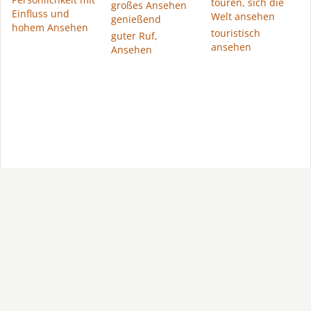
touren, sich die
großes Ansehen
Einfluss und
Welt ansehen
genießend
hohem Ansehen
touristisch
guter Ruf,
ansehen
Ansehen