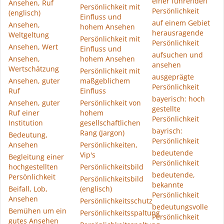
einer führenden
Ansehen, Ruf
Persönlichkeit mit
Persönlichkeit
(englisch)
Einfluss und
auf einem Gebiet
Ansehen,
hohem Ansehen
herausragende
Weltgeltung
Persönlichkeit mit
Persönlichkeit
Ansehen, Wert
Einfluss und
aufsuchen und
Ansehen,
hohem Ansehen
ansehen
Wertschätzung
Persönlichkeit mit
ausgeprägte
Ansehen, guter
maßgeblichem
Persönlichkeit
Ruf
Einfluss
bayerisch: hoch
Ansehen, guter
Persönlichkeit von
gestellte
Ruf einer
hohem
Persönlichkeit
Institution
gesellschaftlichen
bayrisch:
Rang (Jargon)
Bedeutung,
Persönlichkeit
Ansehen
Persönlichkeiten,
bedeutende
Vip's
Begleitung einer
Persönlichkeit
hochgestellten
Persönlichkeitsbild
bedeutende,
Persönlichkeit
Persönlichkeitsbild
bekannte
Beifall, Lob,
(englisch)
Persönlichkeit
Ansehen
Persönlichkeitsschutz
bedeutungsvolle
Bemühen um ein
Persönlichkeitsspaltung
Persönlichkeit
gutes Ansehen