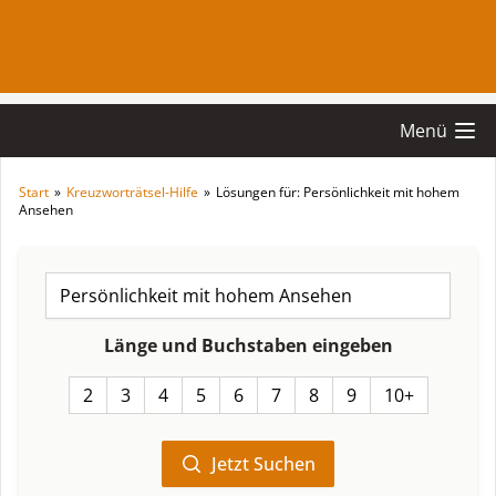
Menü
Start
»
Kreuzworträtsel-Hilfe
»
Lösungen für: Persönlichkeit mit hohem
Ansehen
Länge und Buchstaben eingeben
2
3
4
5
6
7
8
9
10+
Jetzt Suchen