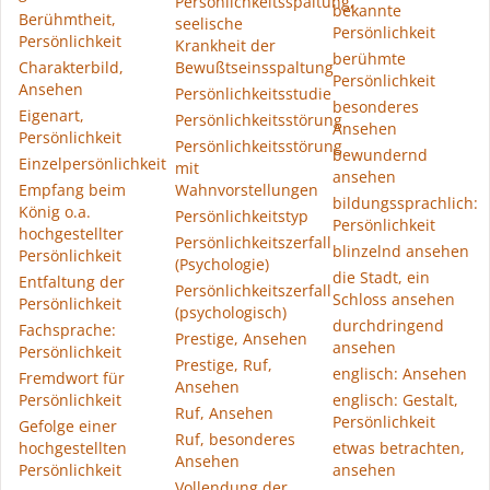
Persönlichkeitsspaltung,
bekannte
Berühmtheit,
seelische
Persönlichkeit
Persönlichkeit
Krankheit der
berühmte
Charakterbild,
Bewußtseinsspaltung
Persönlichkeit
Ansehen
Persönlichkeitsstudie
besonderes
Eigenart,
Persönlichkeitsstörung
Ansehen
Persönlichkeit
Persönlichkeitsstörung
bewundernd
Einzelpersönlichkeit
mit
ansehen
Empfang beim
Wahnvorstellungen
bildungssprachlich:
König o.a.
Persönlichkeitstyp
Persönlichkeit
hochgestellter
Persönlichkeitszerfall
blinzelnd ansehen
Persönlichkeit
(Psychologie)
die Stadt, ein
Entfaltung der
Persönlichkeitszerfall
Schloss ansehen
Persönlichkeit
(psychologisch)
durchdringend
Fachsprache:
Prestige, Ansehen
ansehen
Persönlichkeit
Prestige, Ruf,
englisch: Ansehen
Fremdwort für
Ansehen
Persönlichkeit
englisch: Gestalt,
Ruf, Ansehen
Persönlichkeit
Gefolge einer
Ruf, besonderes
hochgestellten
etwas betrachten,
Ansehen
Persönlichkeit
ansehen
Vollendung der