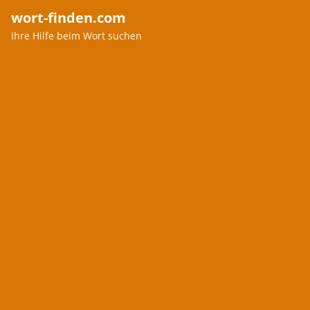
wort-finden.com
Ihre Hilfe beim Wort suchen