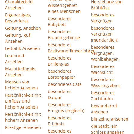
Charakterbild,
Herstellung von
Wissensgebiet
Ansehen
Brühkäse
eines Menschen
Eigenartiges,
besonderes
besonderes
Besonderes
Vergnügen
Babybett
Geltung, Ansehen
besonderes
besonderes
Vergnügen
Geltung, Ruf,
Blumengebinde
(mundartlich)
Ansehen
besonderes
besonderes
Leitbild, Ansehen
Breitwandfilmverfahren
Vergnügen,
Leumund,
besonderes
Wohlbehagen
Ansehen
Brillenglas
besonderes
Machtbefugnis,
besonderes
Wachslicht
Ansehen
Börsenpapier
besonderes
Mensch von
besonderes Café
Wissensgebiet
hohem Ansehen
besonderes
besonderes
Persönlichkeit mit
Datum
Zuchthuhn
Einfluss und
besonderes
bewundernd
hohem Ansehen
Ereignis (englisch)
ansehen
Persönlichkeit mit
besonderes
blinzelnd ansehen
hohem Ansehen
Erlebnis
die Stadt, ein
Prestige, Ansehen
besonderes
Schloss ansehen