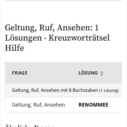
Geltung, Ruf, Ansehen: 1
Lösungen - Kreuzworträtsel
Hilfe
L
FRAGE
LÖSUNG
Geltung, Ruf, Ansehen mit
8
Buchstaben
(
1
Lösung)
Geltung, Ruf, Ansehen
RENOMMEE