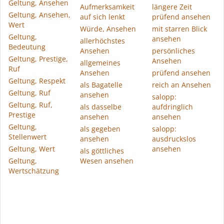
Geltung, Ansehen
Aufmerksamkeit
längere Zeit
Geltung, Ansehen,
auf sich lenkt
prüfend ansehen
Wert
Würde, Ansehen
mit starren Blick
Geltung,
ansehen
allerhöchstes
Bedeutung
Ansehen
persönliches
Geltung, Prestige,
Ansehen
allgemeines
Ruf
Ansehen
prüfend ansehen
Geltung, Respekt
als Bagatelle
reich an Ansehen
Geltung, Ruf
ansehen
salopp:
Geltung, Ruf,
als dasselbe
aufdringlich
Prestige
ansehen
ansehen
Geltung,
als gegeben
salopp:
Stellenwert
ansehen
ausdruckslos
Geltung, Wert
ansehen
als göttliches
Geltung,
Wesen ansehen
Wertschätzung