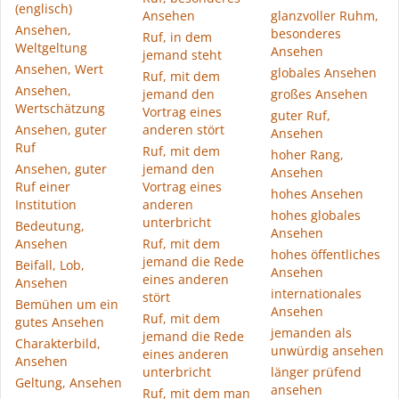
(englisch)
Ansehen
glanzvoller Ruhm,
Ansehen,
besonderes
Ruf, in dem
Weltgeltung
Ansehen
jemand steht
Ansehen, Wert
globales Ansehen
Ruf, mit dem
Ansehen,
jemand den
großes Ansehen
Wertschätzung
Vortrag eines
guter Ruf,
Ansehen, guter
anderen stört
Ansehen
Ruf
Ruf, mit dem
hoher Rang,
Ansehen, guter
jemand den
Ansehen
Ruf einer
Vortrag eines
hohes Ansehen
Institution
anderen
hohes globales
unterbricht
Bedeutung,
Ansehen
Ansehen
Ruf, mit dem
hohes öffentliches
jemand die Rede
Beifall, Lob,
Ansehen
eines anderen
Ansehen
internationales
stört
Bemühen um ein
Ansehen
Ruf, mit dem
gutes Ansehen
jemanden als
jemand die Rede
Charakterbild,
unwürdig ansehen
eines anderen
Ansehen
unterbricht
länger prüfend
Geltung, Ansehen
ansehen
Ruf, mit dem man