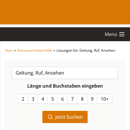
Menü
Start
»
Kreuzworträtsel-Hilfe
»
Lösungen für: Geltung, Ruf, Ansehen
Länge und Buchstaben eingeben
2
3
4
5
6
7
8
9
10+
Jetzt Suchen