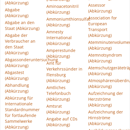
(Abkürzung)
Assessor
Aminoacetonitril
Abgabe
(Abkürzung)
(Abkürzung)
(Abkürzung)
Association for
Ammoniumthionsulfat
Abgabe an den
European
(Abkürzung)
Staat (Abkürzung)
Transport
Amnesty
Abgabe der
(Abkürzung)
International
Verbraucher an
Atemminutenvolume
(Abkürzung)
den Staat
(Abkürzung)
Amperestunde
(Abkürzung)
Atemnotsyndrom
(Abkürzung)
Abgassonderuntersuchung
(Abkürzung)
Amt für
(Abkürzung)
Atemschutzgeräteträ
Verkehrssünder in
Abgastest
(Abkürzung)
Flensburg
(Abkürzung)
(Abkürzung)
Atmosphärenüberdr
Abhandlung
(Abkürzung)
Amtliches
(Abkürzung)
Telefonbuch
Aufzeichnung der
Abkürzung für
(Abkürzung)
Herzströme
Internationale
(Abkürzung)
Amtsrat
Standardnummer
(Abkürzung)
Aufzeichnung der
für fortlaufende
Hirnströme
Angabe auf CDs
Sammelwerke
(Abkürzung)
(Abkürzung)
(Abkürzung)