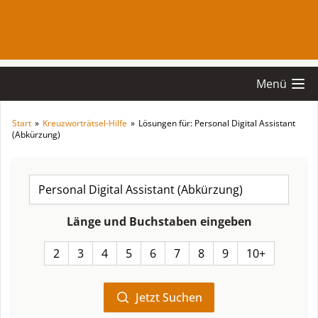
Menü
Start
»
Kreuzworträtsel-Hilfe
»
Lösungen für: Personal Digital Assistant
(Abkürzung)
Länge und Buchstaben eingeben
2
3
4
5
6
7
8
9
10+
Jetzt Suchen