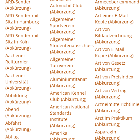
ARD-Sender
Armeeoberkommand
Automobil Club
(Abkürzung)
(Abkürzung)
(Abkürzung)
ARD-Sender mit
Art einer E-Mail
Allgemeiner
Sitz in Hamburg
Kopie (Abkürzung)
Sportverein
(Abkürzung)
Art von
(Abkürzung)
ARD-Sender mit
Bildaufzeichnung
Allgemeiner
Sitz in Köln
(Abkürzung)
Studentenausschuss
(Abkürzung)
Art von E-Mail-
(Abkürzung)
Aachener
Kopie (Abkürzung)
Allgemeiner
Reitturnier
Art von Gesetz
Turnverein
(Abkürzung)
(Abkürzung)
(Abkürzung)
Aachener
Art von Preisindex
Aluminiumtitanat
Universität
(Abkürzung)
(Abkürzung)
(Abkürzung)
Art von Vertrag
American Kennel
Abbildung
(Abkürzung)
Club (Abkürzung)
(Abkürzung)
Arzneimittelrichtlinie
American National
Abend
(Abkürzung)
Standards
(Abkürzung)
Arzt im Praktikum
Institute
Abfahrt
(Abkürzung)
(Abkürzung)
(Abkürzung)
Asparagin
Amerika
Abflug
(Abkürzung)
(Abkürzung)