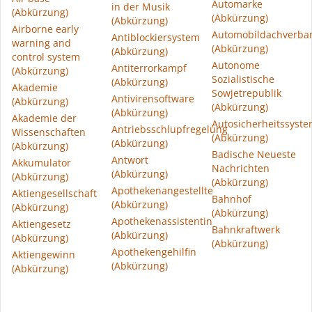
Automarke
in der Musik
(Abkürzung)
(Abkürzung)
(Abkürzung)
Airborne early
Automobildachverba
Antiblockiersystem
warning and
(Abkürzung)
(Abkürzung)
control system
Autonome
Antiterrorkampf
(Abkürzung)
Sozialistische
(Abkürzung)
Akademie
Sowjetrepublik
Antivirensoftware
(Abkürzung)
(Abkürzung)
(Abkürzung)
Akademie der
Autosicherheitssyst
Antriebsschlupfregelung
Wissenschaften
(Abkürzung)
(Abkürzung)
(Abkürzung)
Badische Neueste
Antwort
Akkumulator
Nachrichten
(Abkürzung)
(Abkürzung)
(Abkürzung)
Apothekenangestellte
Aktiengesellschaft
Bahnhof
(Abkürzung)
(Abkürzung)
(Abkürzung)
Apothekenassistentin
Aktiengesetz
Bahnkraftwerk
(Abkürzung)
(Abkürzung)
(Abkürzung)
Apothekengehilfin
Aktiengewinn
(Abkürzung)
(Abkürzung)