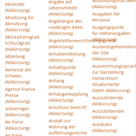
Ausbildungsnachwei
Angabe auf
Absender
(Abkürzung)
Lebensmitteln
(Abkürzung)
(Abkürzung)
Ausgaben für
Absetzung für
Personal
Angehöriger des
Abnutzung
niederigen Adels
Ausgangspunkt
(Abkürzung)
(Abkürzung)
für Höhenangaben
Absorptionsgrad,
(Abkürzung)
Angestelltenversicherungsgesetz
Schluckgrad
(Abkürzung)
Auslandsgeheimdien
(Abkürzung)
der USA
Anhaltemitteilung
Abteilung
(Abkürzung)
(Abkürzung)
(Abkürzung)
Auszeichnungssprac
Anhaltspunkt
Aeroclub der
zur Darstellung
(Abkürzung)
Schweiz
hierarchisch
Anhang
(Abkürzung)
strukturierter
(Abkürzung)
Agence France-
Daten (Abkürzung)
Anhängerkupplung
Presse
Auszubildende
(Abkürzung)
(Abkürzung)
(Abkürzung)
Anschluss beim PC
Aidserreger
Auszubildender
(Abkürzung)
(Abkürzung)
(Abkürzung)
Anstalt zur
Air Force
Autobahn
Wahrung der
(Abkürzung)
(Abkürzung)
Aufführungsrechte
Air base