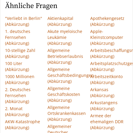
Ähnliche Fragen
"Verliebt in Berlin"
Aktienkapital
Apothekengesetz
(Abkürzung)
(Abkürzung)
(Abkürzung)
1. deutsches
Akute myeloische
Apple-
Fernsehen
Leukämie
Kleinstcomputer
(Abkürzung)
(Abkürzung)
(Abkürzung)
10-stellige Zahl
Allgemeine
Arbeitsbeschaffung
(Abkürzung)
Betriebserlaubnis
(Abkürzung)
(Abkürzung)
100 Liter
Arbeitsplatzschutzge
(Abkürzung)
Allgemeine
(Abkürzung)
Geschäftsbedingungen
1000 Millionen
Arbeitszeitkonto
(Abkürzung)
(Abkürzung)
(Abkürzung)
Allgemeine
2. Deutsches
Arkansas
Geschäftskosten
Fernsehen
(Abkürzung)
(Abkürzung)
(Abkürzung)
Arkustangens
Allgemeine
2. Monat
(Abkürzung)
Ortskrankenkassen
(Abkürzung)
Armee der
(Abkürzung)
AKW-Katastrophe
ehemaligen DDR
Allgemeiner
(Abkürzung)
(Abkürzung)
Deutscher