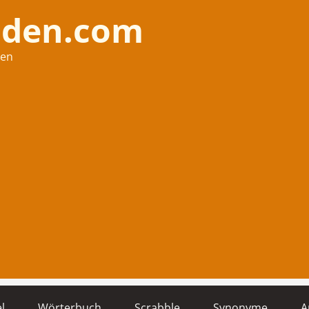
nden.com
hen
l
Wörterbuch
Scrabble
Synonyme
A