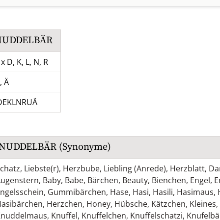
NUDDELBÄR
 x D, K, L, N, R
, Ä
DEKLNRUÄ
NUDDELBÄR
(Synonyme)
chatz
,
Liebste(r)
,
Herzbube
,
Liebling (Anrede)
,
Herzblatt
,
Da
ugenstern
,
Baby
,
Babe
,
Bärchen
,
Beauty
,
Bienchen
,
Engel
,
E
ngelsschein
,
Gummibärchen
,
Hase
,
Hasi
,
Hasili
,
Hasimaus
,
asibärchen
,
Herzchen
,
Honey
,
Hübsche
,
Kätzchen
,
Kleines
,
Knuddelmaus
,
Knuffel
,
Knuffelchen
,
Knuffelschatzi
,
Knufelbä