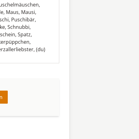
uschelmäuschen
,
le
,
Maus
,
Mausi
,
schi
,
Puschibär
,
ke
,
Schnubbi
,
schein
,
Spatz
,
kerpüppchen
,
rzallerliebster
,
(du)
n