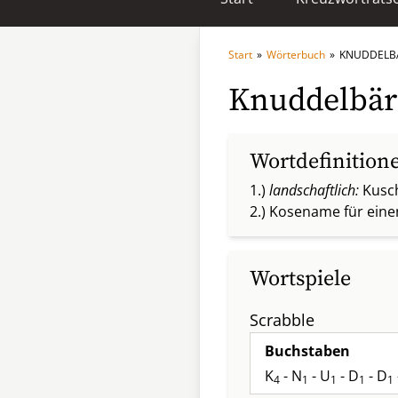
Start
»
Wörterbuch
»
KNUDDELB
Knuddelbär
Wortdefinition
1.)
landschaftlich:
Kusch
2.) Kosename für eine
Wortspiele
Scrabble
Buchstaben
K
- N
- U
- D
- D
4
1
1
1
1