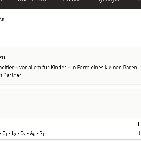
ÄR
en
eltier – vor allem für Kinder – in Form eines kleinen Bären
n Partner
L
- E
- L
- B
- Ä
- R
1
1
2
3
6
1