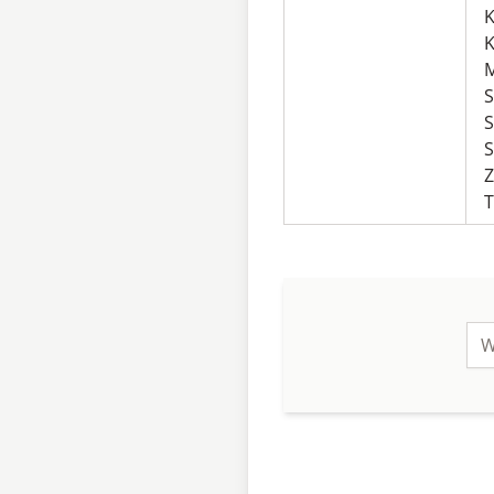
K
K
S
S
S
Z
T