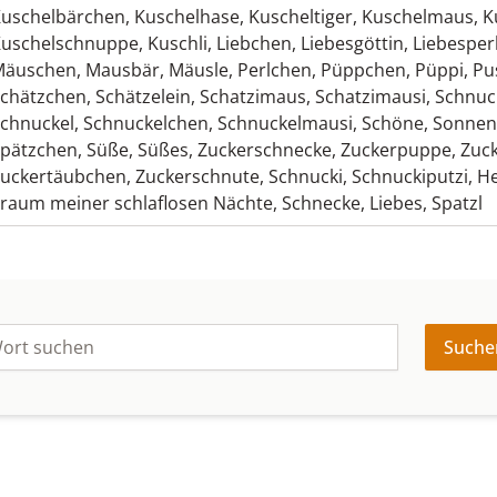
uschelbärchen
,
Kuschelhase
,
Kuscheltiger
,
Kuschelmaus
,
K
uschelschnuppe
,
Kuschli
,
Liebchen
,
Liebesgöttin
,
Liebesper
Mäuschen
,
Mausbär
,
Mäusle
,
Perlchen
,
Püppchen
,
Püppi
,
Pu
chätzchen
,
Schätzelein
,
Schatzimaus
,
Schatzimausi
,
Schnuc
chnuckel
,
Schnuckelchen
,
Schnuckelmausi
,
Schöne
,
Sonnen
pätzchen
,
Süße
,
Süßes
,
Zuckerschnecke
,
Zuckerpuppe
,
Zuc
uckertäubchen
,
Zuckerschnute
,
Schnucki
,
Schnuckiputzi
,
He
raum meiner schlaflosen Nächte
,
Schnecke
,
Liebes
,
Spatzl
Suche