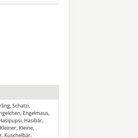
rling
,
Schatzi
,
ngelchen
,
Engelmaus
,
Hasipupsi
,
Hasibär
,
Kleiner
,
Kleine
,
r
,
Kuschelbär
,