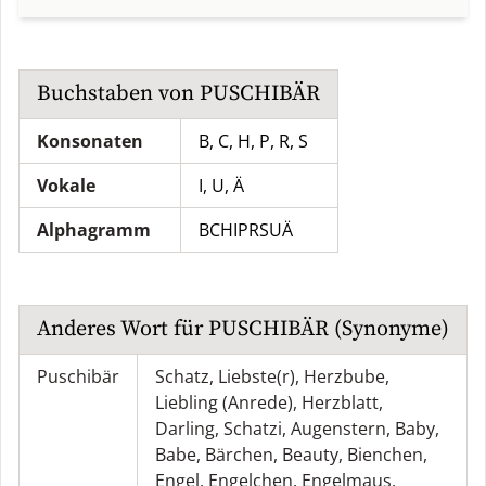
Buchstaben von
PUSCHIBÄR
Konsonaten
B, C, H, P, R, S
Vokale
I, U, Ä
Alphagramm
BCHIPRSUÄ
Anderes Wort für
PUSCHIBÄR
(Synonyme)
Puschibär
Schatz
,
Liebste(r)
,
Herzbube
,
Liebling (Anrede)
,
Herzblatt
,
Darling
,
Schatzi
,
Augenstern
,
Baby
,
Babe
,
Bärchen
,
Beauty
,
Bienchen
,
Engel
,
Engelchen
,
Engelmaus
,