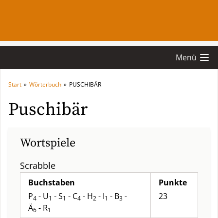
Menü
Start
»
Wörterbuch
»
PUSCHIBÄR
Puschibär
Wortspiele
Scrabble
Buchstaben
Punkte
P
- U
- S
- C
- H
- I
- B
-
23
4
1
1
4
2
1
3
Ä
- R
6
1