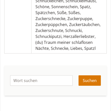
Schnuckelchen
,
Schnuckelmausi
,
Schöne
,
Sonnenschein
,
Spatz
,
Spätzchen
,
Süße
,
Süßes
,
Zuckerschnecke
,
Zuckerpuppe
,
Zuckerpüppchen
,
Zuckertäubchen
,
Zuckerschnute
,
Schnucki
,
Schnuckiputzi
,
Herzallerliebster
,
(du) Traum meiner schlaflosen
Nächte
,
Schnecke
,
Liebes
,
Spatzl
Suchen