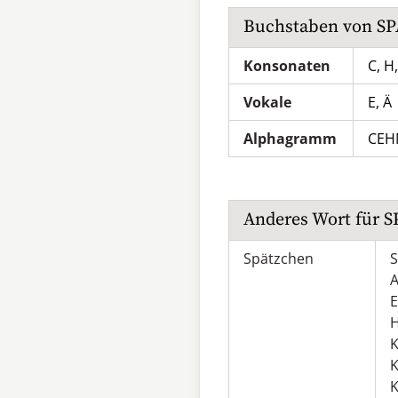
Buchstaben von
S
Konsonaten
C, H,
Vokale
E, Ä
Alphagramm
CEH
Anderes Wort für
S
Spätzchen
S
A
E
H
K
K