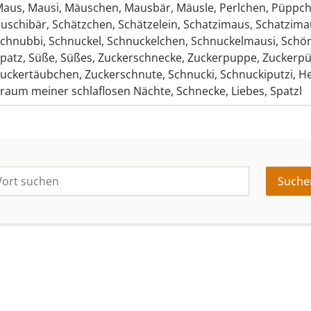
Maus
,
Mausi
,
Mäuschen
,
Mausbär
,
Mäusle
,
Perlchen
,
Püppc
uschibär
,
Schätzchen
,
Schätzelein
,
Schatzimaus
,
Schatzima
chnubbi
,
Schnuckel
,
Schnuckelchen
,
Schnuckelmausi
,
Schö
patz
,
Süße
,
Süßes
,
Zuckerschnecke
,
Zuckerpuppe
,
Zuckerp
uckertäubchen
,
Zuckerschnute
,
Schnucki
,
Schnuckiputzi
,
He
raum meiner schlaflosen Nächte
,
Schnecke
,
Liebes
,
Spatzl
Suche