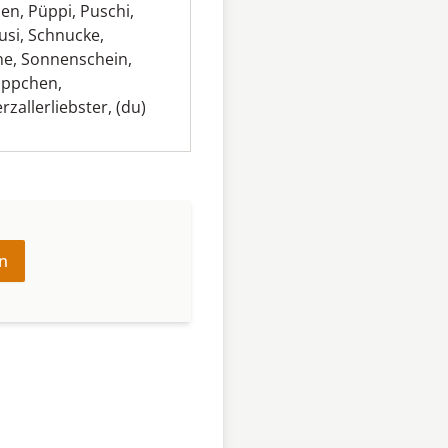
hen
,
Püppi
,
Puschi
,
usi
,
Schnucke
,
ne
,
Sonnenschein
,
üppchen
,
rzallerliebster
,
(du)
n