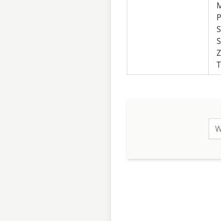
P
S
S
Z
T