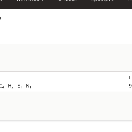
N
L
C
- H
- E
- N
9
4
2
1
1