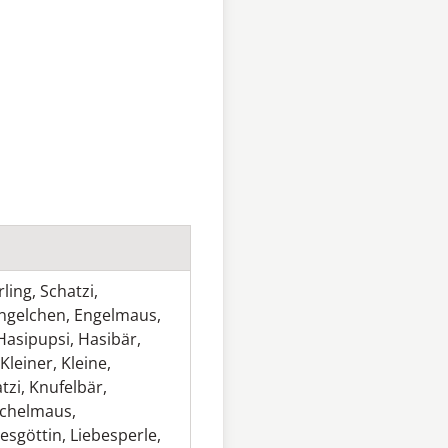
rling
,
Schatzi
,
ngelchen
,
Engelmaus
,
Hasipupsi
,
Hasibär
,
Kleiner
,
Kleine
,
tzi
,
Knufelbär
,
chelmaus
,
esgöttin
,
Liebesperle
,