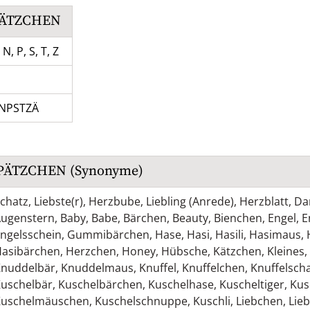
PÄTZCHEN
 N, P, S, T, Z
NPSTZÄ
PÄTZCHEN
(Synonyme)
chatz
,
Liebste(r)
,
Herzbube
,
Liebling (Anrede)
,
Herzblatt
,
Da
ugenstern
,
Baby
,
Babe
,
Bärchen
,
Beauty
,
Bienchen
,
Engel
,
E
ngelsschein
,
Gummibärchen
,
Hase
,
Hasi
,
Hasili
,
Hasimaus
,
asibärchen
,
Herzchen
,
Honey
,
Hübsche
,
Kätzchen
,
Kleines
,
nuddelbär
,
Knuddelmaus
,
Knuffel
,
Knuffelchen
,
Knuffelscha
uschelbär
,
Kuschelbärchen
,
Kuschelhase
,
Kuscheltiger
,
Kus
Kuschelmäuschen
,
Kuschelschnuppe
,
Kuschli
,
Liebchen
,
Lieb