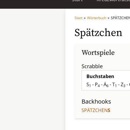
Start
»
Wörterbuch
»
SPÄTZCHE
Spätzchen
Wortspiele
Scrabble
Buchstaben
S
- P
- Ä
- T
- Z
- 
1
4
6
1
3
Backhooks
SPÄTZCHEN
S