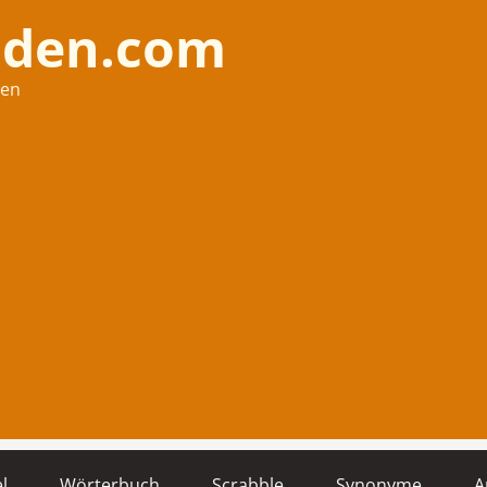
nden.com
hen
l
Wörterbuch
Scrabble
Synonyme
A